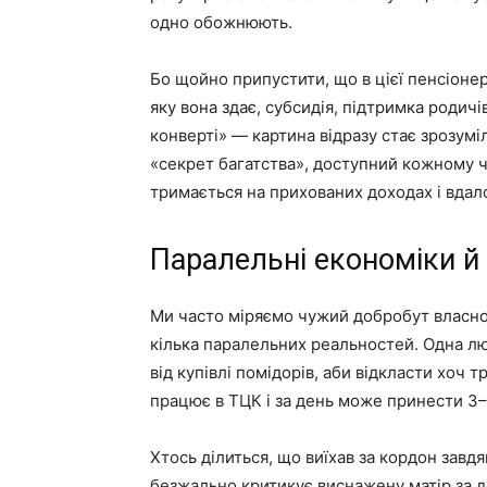
одно обожнюють.
Бо щойно припустити, що в цієї пенсіоне
яку вона здає, субсидія, підтримка родичі
конверті» — картина відразу стає зрозумі
«секрет багатства», доступний кожному ч
тримається на прихованих доходах і вдало
Паралельні економіки й 
Ми часто міряємо чужий добробут власною
кілька паралельних реальностей. Одна л
від купівлі помідорів, аби відкласти хоч 
працює в ТЦК і за день може принести 3–
Хтось ділиться, що виїхав за кордон завд
безжально критикує виснажену матір за д