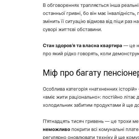
В обговореннях трапляється інша реальні
останньої гривні, бо він має інвалідність,
змінить її ситуацію відмова від піци раз н
суворі життєві обставини.
Стан здоров’я та власна квартира
— це не
про який рідко говорять, коли демонструю
Міф про багату пенсіоне
Особлива категорія «натхненних історій» 
«вміє жити раціонально»: постійно літає 
холодильник забитим продуктами й ще д
П’ятнадцять тисяч гривень — це трохи мен
неможливо
покрити всі комунальні платеж
регулярно оновлювати техніку й ще комусь