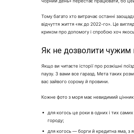
чорний день» перестає працювати, бо це
Тому багато хто витрачає останні заоща
відчуття життя «як до 2022-го». Це вигля
криком про допомогу і спробою хоч якось
Як не дозволити чужим 
Якщо ви читаєте історії про розкішні пої
паузу. З вами все гаразд. Мета таких роз
вас зайвого сорому й провини.
Кожне фото з моря має невидимий цінник, 
для когось це роки в одних і тих сами
городу;
для когось — борги й кредитна яма, з 