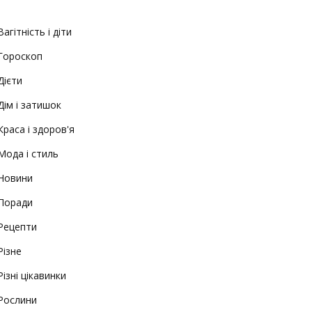
Вагітність і діти
Гороскоп
Дієти
Дім і затишок
Краса і здоров'я
Мода і стиль
Новини
Поради
Рецепти
Різне
Різні цікавинки
Рослини