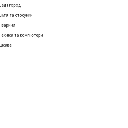
Сад і город
Сім'я та стосунки
Тварини
Техніка та комп'ютери
Цікаве