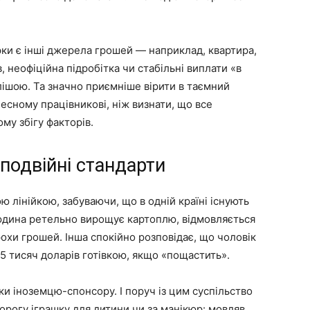
рки є інші джерела грошей — наприклад, квартира,
в, неофіційна підробітка чи стабільні виплати «в
лішою. Та значно приємніше вірити в таємний
есному працівникові, ніж визнати, що все
му збігу факторів.
подвійні стандарти
 лінійкою, забуваючи, що в одній країні існують
юдина ретельно вирощує картоплю, відмовляється
трохи грошей. Інша спокійно розповідає, що чоловік
5 тисяч доларів готівкою, якщо «пощастить».
яки іноземцю-спонсору. І поруч із цим суспільство
орогу іграшку для дитини чи за манікюр: мовляв,