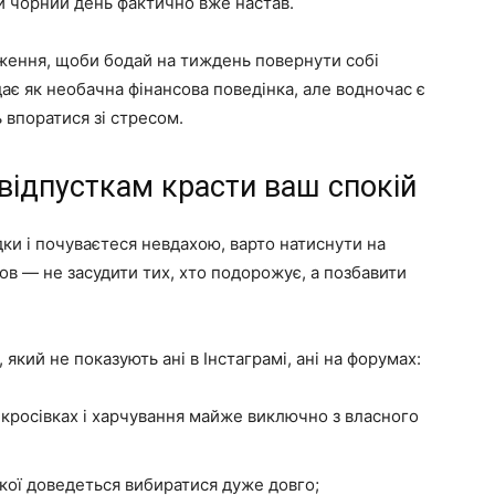
й чорний день фактично вже настав.
дження, щоби бодай на тиждень повернути собі
дає як необачна фінансова поведінка, але водночас є
 впоратися зі стресом.
відпусткам красти ваш спокій
здки і почуваєтеся невдахою, варто натиснути на
мов — не засудити тих, хто подорожує, а позбавити
який не показують ані в Інстаграмі, ані на форумах:
х кросівках і харчування майже виключно з власного
якої доведеться вибиратися дуже довго;