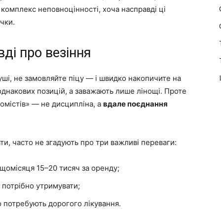
і комплекс неповноцінності, хоча насправді ці
чки.
ді про везіння
суші, не замовляйте піцу — і швидко накопичите на
 однакових позицій, а заважають лише лінощі. Проте
омістів» — не дисципліна, а
вдале поєднання
ати, часто не згадують про три важливі переваги:
щомісяця 15–20 тисяч за оренду;
 потрібно утримувати;
о потребують дорогого лікування.