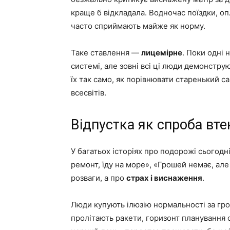
краще б відкладала. Водночас поїздки, оп
часто сприймають майже як норму.
Таке ставлення —
лицемірне
. Поки одні 
системі, але зовні всі ці люди демонстру
їх так само, як порівнювати старенький с
всесвітів.
Відпустка як спроба вте
У багатьох історіях про подорожі сьогодні
ремонт, їду на море», «Грошей немає, але 
розваги, а про
страх і виснаження
.
Люди купують ілюзію нормальності за грош
пролітають ракети, горизонт планування с