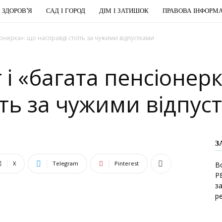
І ЗДОРОВ’Я
САД І ГОРОД
ДІМ І ЗАТИШОК
ПРАВОВА ІНФОРМА
іонерка»: що насправді стоїть за чужими відпустками
 і «багата пенсіонер
їть за чужими відпус
З
X
Telegram
Pinterest
В
Р
з
р