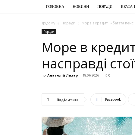
ГОЛОВНА
НОВИНИ
ПОРАДИ
КРАСА 
додому
Поради
Море в кредит і «багата пенс
Поради
Море в кредит
насправді сто
по
Анатолій Лазар
-
18.06.2026
0
Facebook
Поділитися