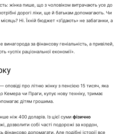
сть: жінка пише, що з чоловіком витрачають усе до
 потрібні дорогі ліки, ще й батькам допомагають. Чи
а місяць? Ні. Їхній бюджет «з’їдають» не забаганки, а
 винагорода за фінансову геніальність, а привілей,
ть «успіх раціональної економії».
рку
— оповіді про літню жінку з пенсією 15 тисяч, яка
до Кемера чи Праги, купує нову техніку, тримає
опомагає дітям грошима.
ше ніж 400 доларів. Із цієї суми
фізично
і, дозволити собі часті подорожі за кордон,
 фінансово допомагати. Але подібні історії все