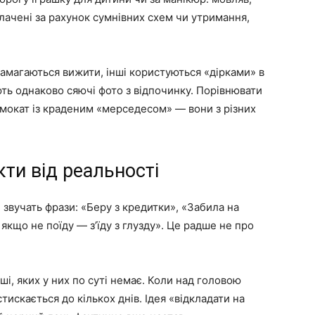
лачені за рахунок сумнівних схем чи утримання,
намагаються вижити, інші користуються «дірками» в
ють однаково сяючі фото з відпочинку. Порівнювати
амокат із краденим «мерседесом» — вони з різних
кти від реальності
 звучать фрази: «Беру з кредитки», «Забила на
якщо не поїду — з’їду з глузду». Це радше не про
і, яких у них по суті немає. Коли над головою
тискається до кількох днів. Ідея «відкладати на