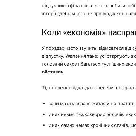
підручник із фінансів, легко заробити соб
історії здебільшого не про бюджетні нави
Коли «економія» насправ
У порадах часто звучить: відмовтеся від 
відпустку. Уявлення таке: усі стартують з
головний секрет багатьох «успішних екон
обставин
.
Ті, хто легко відкладає з невеликої зарпл
вони мають власне житло й не платять 
у них немає тяжкохворих родичів, яких
у них самих немає хронічних станів, щ