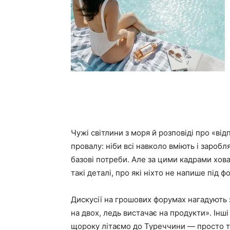
Чужі світлини з моря й розповіді про «від
провалу: ніби всі навколо вміють і заробля
базові потреби. Але за цими кадрами ховаю
такі деталі, про які ніхто не напише під 
Дискусії на грошових форумах нагадують зі
на двох, ледь вистачає на продукти». Інші
щороку літаємо до Туреччини — просто т