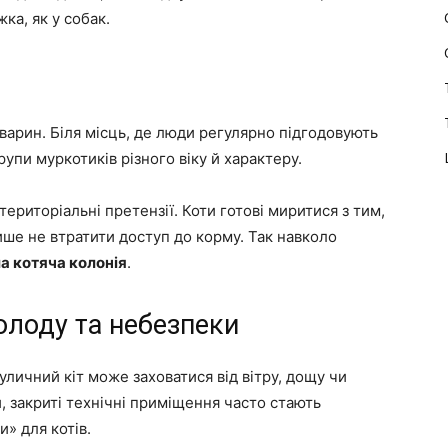
жка, як у собак.
арин. Біля місць, де люди регулярно підгодовують
рупи муркотиків різного віку й характеру.
ериторіальні претензії. Коти готові миритися з тим,
ише не втратити доступ до корму. Так навколо
а котяча колонія
.
олоду та небезпеки
вуличний кіт може заховатися від вітру, дощу чи
, закриті технічні приміщення часто стають
» для котів.