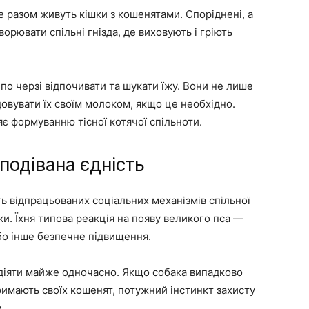
е разом живуть кішки з кошенятами. Споріднені, а
орювати спільні гнізда, де виховують і гріють
по черзі відпочивати та шукати їжу. Вони не лише
довувати їх своїм молоком, якщо це необхідно.
є формуванню тісної котячої спільноти.
сподівана єдність
ють відпрацьованих соціальних механізмів спільної
и. Їхня типова реакція на появу великого пса —
бо інше безпечне підвищення.
ь діяти майже одночасно. Якщо собака випадково
римають своїх кошенят, потужний інстинкт захисту
.