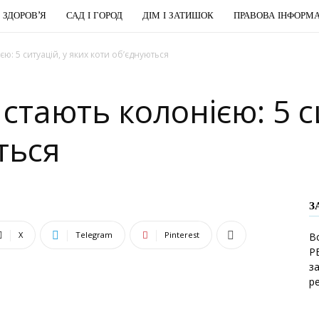
І ЗДОРОВ’Я
САД І ГОРОД
ДІМ І ЗАТИШОК
ПРАВОВА ІНФОРМА
ю: 5 ситуацій, у яких коти об’єднуються
стають колонією: 5 си
ться
З
X
Telegram
Pinterest
В
Р
з
р