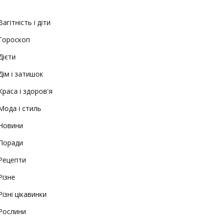
Вагітність і діти
Гороскоп
Дієти
Дім і затишок
Краса і здоров'я
Мода і стиль
Новини
Поради
Рецепти
Різне
Різні цікавинки
Рослини