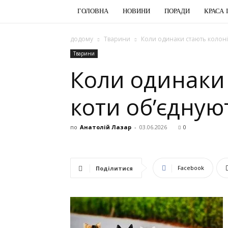
ГОЛОВНА
НОВИНИ
ПОРАДИ
КРАСА 
додому
Тварини
Коли одинаки стають колоніє
Тварини
Коли одинаки 
коти об’єдную
по
Анатолій Лазар
-
03.06.2026
0
Facebook
Поділитися