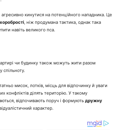
е агресивно кинутися на потенційного нападника. Це
 хоробрості
, ніж продумана тактика, однак така
упити навіть великого пса.
квартирі чи будинку також можуть жити разом
у спільноту.
тньо мисок, лотків, місць для відпочинку й уваги
их конфліктів ділять територію. У такому
раються, відпочивають поруч і формують
дружну
ивідуалістичний характер.