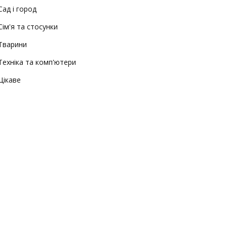
Сад і город
Сім'я та стосунки
Тварини
Техніка та комп'ютери
Цікаве