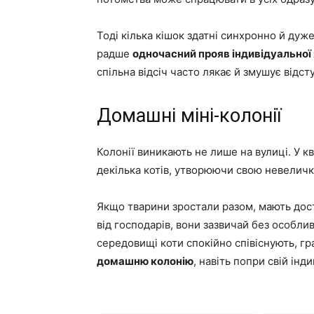
Тоді кілька кішок здатні синхронно й дуж
радше
одночасний прояв індивідуальної
спільна відсіч часто лякає й змушує відст
Домашні міні-колонії
Колонії виникають не лише на вулиці. У 
декілька котів, утворюючи свою невеличк
Якщо тварини зростали разом, мають доста
від господарів, вони зазвичай без особлив
середовищі коти спокійно співіснують, г
домашню колонію
, навіть попри свій інд