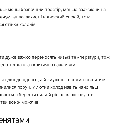
більш-менш безпечний простір, менше зважаючи на
ечує тепло, захист і відносний спокій, тож
ся стійка колонія.
ти дуже важко переносять низькі температури, тож
рело тепла стає критично важливим.
ся один до одного, а й змушені терпимо ставитися
инилися поруч. У лютий холод навіть найбільш
магаються берегти сили й рідше влаштовують
битви все ж можливі.
шенятами