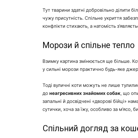
Тут тварини здатні добровільно ділити 
чужу присутність. Спільне укриття забезп
конфлікти стихають, а натомість з’являєть
Морози й спільне тепло
Взимку картина змінюється ще більше. Ко
у сильні морози практично будь-яке дже
Тоді вуличні коти можуть не лише тулили
до
неагресивних знайомих собак
, що оп
запальні й досвідчені «дворові бійці» на
сутички, хоча за їжу, особливо за м’ясо, 
Спільний догляд за ко