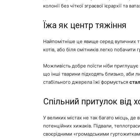
колонії без чіткої зграєвої ієрархії та вата
Їжа як центр тяжіння
Найпомітніше це явище серед вуличних тв
котів, або біля смітників легко побачити г
Можливість добре поїсти ніби приглушує т
що інші тварини підходять близько, аби л
стабільного джерела їжі формується
стал
Спільний притулок від х
У великих містах не так багато місць, де 
потенційних хижаків. Підвали, теплотраси
своєрідними «громадськими гуртожитками