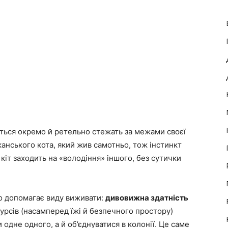
ться окремо й ретельно стежать за межами своєї
канського кота, який жив самотньо, тож інстинкт
іт заходить на «володіння» іншого, без сутички
що допомагає виду виживати:
дивовижна здатність
урсів (насамперед їжі й безпечного простору)
 одне одного, а й об’єднуватися в колонії. Це саме