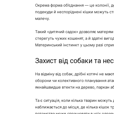
Окрема форма об’єднання — це колонії, д
подекуди й неспоріднені кішки можуть ств
малечу.
Такий «дитячий садок» дозволяє матерям 
стерегуть чужих кошенят, а й здатні виго
Материнський інстинкт у цьому разі сприя
Захист від собаки та не
На відміну від собак, дрібні котячі не ма
оборони чи колективного планування атак
якнайшвидше втекти на дерево, паркан а
Та є ситуація, коли кілька тварин можут
наближається до місця, де кілька кішок т
потомства може спрацювати в усіх одразу