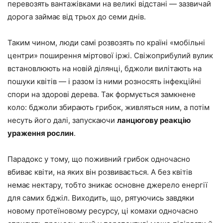
перевозять вантажівками на великі відстані — зазвичай
дорога займає від трьох до семи днів.
Таким чином, люди самі розвозять по країні «мобільні
центри» поширення міртової іржі. Свіжоприбулий вулик
встановлюють на новій ділянці, бджоли вилітають на
пошуки квітів — і разом із ними розносять інфекційні
спори на здорові дерева. Так формується замкнене
коло: бджоли збирають грибок, живляться ним, а потім
несуть його далі, запускаючи
ланцюгову реакцію
ураження рослин
.
Парадокс у тому, що поживний грибок одночасно
вбиває квіти, на яких він розвивається. А без квітів
немає нектару, тобто зникає основне джерело енергії
для самих бджіл. Виходить, що, рятуючись завдяки
новому протеїновому ресурсу, ці комахи одночасно