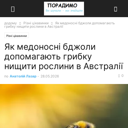
додому
Різні цікавинки
Як медоносні бджоли допомагають
грибку нищити рослини в Австралії
Різні цікавинки
Як медоносні бджоли
допомагають грибку
нищити рослини в Австралії
0
по
Анатолій Лазар
-
28.05.2026