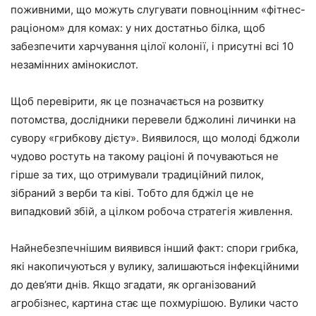
поживними, що можуть слугувати повноцінним «фітнес-
раціоном» для комах: у них достатньо білка, щоб
забезпечити харчування цілої колонії, і присутні всі 10
незамінних амінокислот.
Щоб перевірити, як це позначається на розвитку
потомства, дослідники перевели бджолині личинки на
сувору «грибкову дієту». Виявилося, що молоді бджоли
чудово ростуть на такому раціоні й почуваються не
гірше за тих, що отримували традиційний пилок,
зібраний з верби та ківі. Тобто для бджіл це не
випадковий збій, а цілком робоча стратегія живлення.
Найнебезпечнішим виявився інший факт: спори грибка,
які накопичуються у вулику, залишаються інфекційними
до дев’яти днів. Якщо згадати, як організований
агробізнес, картина стає ще похмурішою. Вулики часто