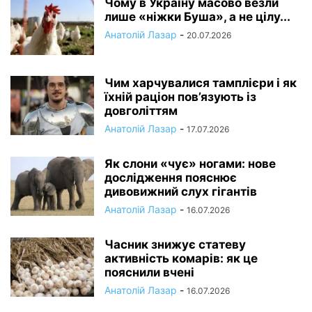
Чому в Україну масово везли
лише «ніжки Буша», а не цілу...
Анатолій Лазар
-
20.07.2026
Чим харчувалися тамплієри і як
їхній раціон пов’язують із
довголіттям
Анатолій Лазар
-
17.07.2026
Як слони «чує» ногами: нове
дослідження пояснює
дивовижний слух гігантів
Анатолій Лазар
-
16.07.2026
Часник знижує статеву
активність комарів: як це
пояснили вчені
Анатолій Лазар
-
16.07.2026