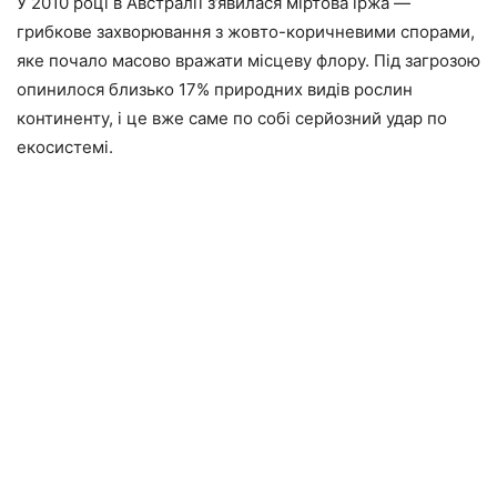
У 2010 році в Австралії з’явилася міртова іржа —
грибкове захворювання з жовто-коричневими спорами,
яке почало масово вражати місцеву флору. Під загрозою
опинилося близько 17% природних видів рослин
континенту, і це вже саме по собі серйозний удар по
екосистемі.