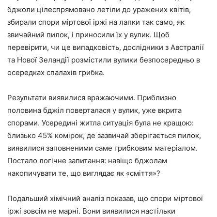
бджоли цілеспрямовано летіли до уражених квітів,
збирали спори міртової іржі на лапки так само, як
звичайний пилок, і приносили їх у вулик. Щоб
перевірити, чи це випадковість, дослідники з Австралії
та Нової Зеландії розмістили вулики безпосередньо в
осередках спалахів грибка.
Результати виявилися вражаючими. Приблизно
половина бджіл поверталася у вулик, уже вкрита
спорами. Усередині житла ситуація була не кращою:
близько 45% комірок, де зазвичай зберігається пилок,
виявилися заповненими саме грибковим матеріалом.
Постало логічне запитання: навіщо бджолам
накопичувати те, що виглядає як «сміття»?
Подальший хімічний аналіз показав, що спори міртової
іржі зовсім не марні. Вони виявилися настільки