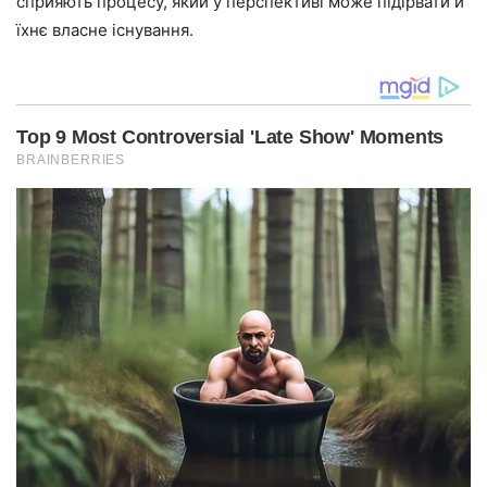
сприяють процесу, який у перспективі може підірвати й
їхнє власне існування.