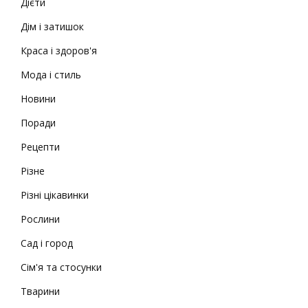
Дієти
Дім і затишок
Краса і здоров'я
Мода і стиль
Новини
Поради
Рецепти
Різне
Різні цікавинки
Рослини
Сад і город
Сім'я та стосунки
Тварини