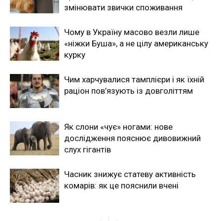
змінювати звички споживання
Чому в Україну масово везли лише
«ніжки Буша», а не цілу американську
курку
Чим харчувалися тамплієри і як їхній
раціон пов’язують із довголіттям
Як слони «чує» ногами: нове
дослідження пояснює дивовижний
слух гігантів
Часник знижує статеву активність
комарів: як це пояснили вчені