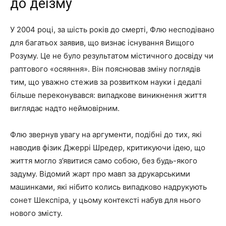
до деїзму
У 2004 році, за шість років до смерті, Флю несподівано
для багатьох заявив, що визнає існування Вищого
Розуму. Це не було результатом містичного досвіду чи
раптового «осяяння». Він пояснював зміну поглядів
тим, що уважно стежив за розвитком науки і дедалі
більше переконувався: випадкове виникнення життя
виглядає надто неймовірним.
Флю звернув увагу на аргументи, подібні до тих, які
наводив фізик Джеррі Шредер, критикуючи ідею, що
життя могло з’явитися само собою, без будь-якого
задуму. Відомий жарт про мавп за друкарськими
машинками, які нібито колись випадково надрукують
сонет Шекспіра, у цьому контексті набув для нього
нового змісту.