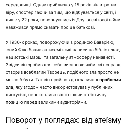
середовищі. Однак приблизно у 15 років він втратив
віру, спостерігаючи за тим, що відбувається у світі, і
лише у 22 роки, повернувшись із Другої світової війни,
наважився прямо сказати про це батькові.
У 1930-х роках, подорожуючи з родиною Баварією,
юний Флю бачив антисемітські написи на бібліотеках,
нацистські марші та загальну атмосферу ненависті.
Звідси він зробив для себе висновок: якби світ справді
створив всеблагий Творець, подібного зла просто не
могло б бути. Так він прийшов до класичної
проблеми
зла
, яку згодом часто використовував у публічних
дискусіях, переконливо відстоюючи атеїстичну
позицію перед великими аудиторіями.
Поворот у поглядах: від атеїзму