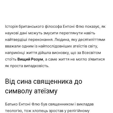
Історія британського філософа Ентоні Флю показує, як
наукові дані можуть змусити переглянути навіть
найтвердіші переконання. Людина, яку десятиліттями
вважали одним із найпослідовніших атеїстів світу,
наприкінці життя дійшла висновку, що за Всесвітом
стоїть
Вищий Розум
, а саме життя не могло з’явитися
як проста випадковість.
Від сина священника до
символу атеїзму
Батько Ентоні Флю був священником і викладав
теологію, тож хлопець зростав у релігійному