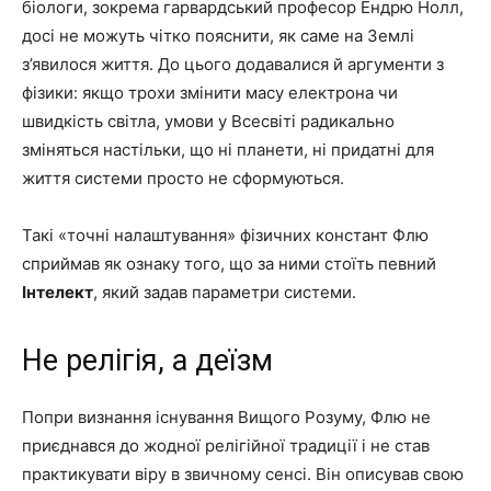
біологи, зокрема гарвардський професор Ендрю Нолл,
досі не можуть чітко пояснити, як саме на Землі
з’явилося життя. До цього додавалися й аргументи з
фізики: якщо трохи змінити масу електрона чи
швидкість світла, умови у Всесвіті радикально
зміняться настільки, що ні планети, ні придатні для
життя системи просто не сформуються.
Такі «точні налаштування» фізичних констант Флю
сприймав як ознаку того, що за ними стоїть певний
Інтелект
, який задав параметри системи.
Не релігія, а деїзм
Попри визнання існування Вищого Розуму, Флю не
приєднався до жодної релігійної традиції і не став
практикувати віру в звичному сенсі. Він описував свою