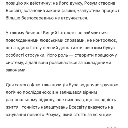
позицію як деїстичну: на його думку, Розум створив
Всесвіт, встановив закони фізики, «запустив» процес і
більше безпосередньо не втручається.
У такому баченні Вищий Інтелект не займається
повсякденними людськими справами, не контролює,
що людина їсть у певний день тижня чи з ким будує
особисті стосунки. Його роль — створити працюючу
систему, а далі вона розвивається за закладеними
законами.
Для самого Флю така позиція була водночас зручною і
логічно послідовною: він залишався вірним
раціональному підходу, але визнавав, що складність
життя і точність налаштувань Всесвіту вказують на
існування певного Розуму, який стоїть за всім цим.