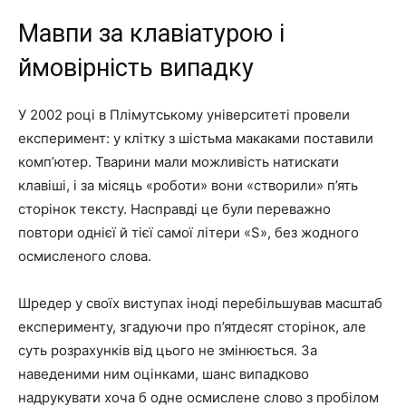
Мавпи за клавіатурою і
ймовірність випадку
У 2002 році в Плімутському університеті провели
експеримент: у клітку з шістьма макаками поставили
комп’ютер. Тварини мали можливість натискати
клавіші, і за місяць «роботи» вони «створили» п’ять
сторінок тексту. Насправді це були переважно
повтори однієї й тієї самої літери «S», без жодного
осмисленого слова.
Шредер у своїх виступах іноді перебільшував масштаб
експерименту, згадуючи про п’ятдесят сторінок, але
суть розрахунків від цього не змінюється. За
наведеними ним оцінками, шанс випадково
надрукувати хоча б одне осмислене слово з пробілом