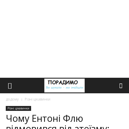
додому
Різні цікавинки
Різні цікавинки
Чому Ентоні Флю
відмовився від атеїзму: