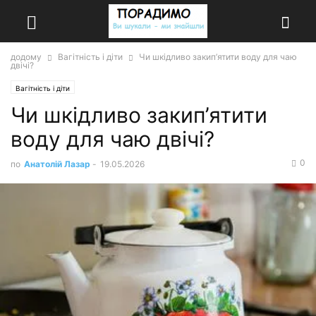
додому
Вагітність і діти
Чи шкідливо закип’ятити воду для чаю
двічі?
Вагітність і діти
Чи шкідливо закип’ятити
воду для чаю двічі?
0
по
Анатолій Лазар
-
19.05.2026