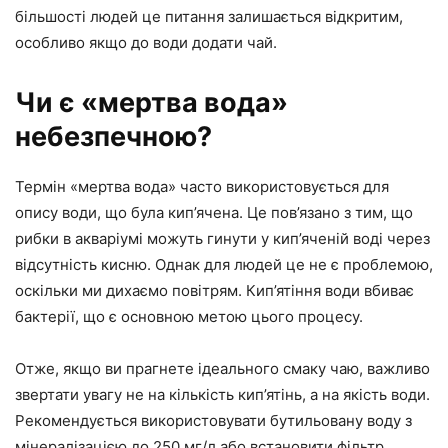
більшості людей це питання залишається відкритим,
особливо якщо до води додати чай.
Чи є «мертва вода»
небезпечною?
Термін «мертва вода» часто використовується для
опису води, що була кип’ячена. Це пов’язано з тим, що
рибки в акваріумі можуть гинути у кип’яченій воді через
відсутність кисню. Однак для людей це не є проблемою,
оскільки ми дихаємо повітрям. Кип’ятіння води вбиває
бактерії, що є основною метою цього процесу.
Отже, якщо ви прагнете ідеального смаку чаю, важливо
звертати увагу не на кількість кип’ятінь, а на якість води.
Рекомендується використовувати бутильовану воду з
мінералізацією до 250 мг/л або встановити фільтр