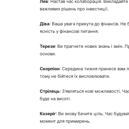
Лев
: Настав час колаборацій. Викладайте 
важливих рішень про інвестиції.
Діва
: Ваша увага прикута до фінансів. Не
ясність у фінансові питання.
Терези
: Ви прагнете нових знань і змін. 
основи.
Скорпіон
: Середина тижня принесе вам лі
тому не бійтеся їх висловлювати.
Стрілець
: З’являться нові можливості. Час
буде на висоті.
Козеріг
: Ви знову бачите ціль. Час будува
момент для примирень.