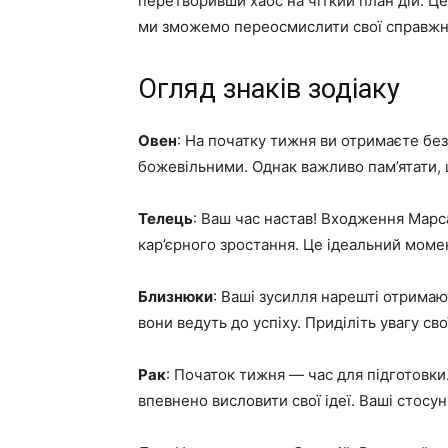
перетворивши хаос на чіткий план дій. Ц
ми зможемо переосмислити свої справжні
Огляд знаків зодіаку
Овен
: На початку тижня ви отримаєте без
божевільними. Однак важливо пам’ятати, щ
Телець
: Ваш час настав! Входження Марса
кар’єрного зростання. Це ідеальний моме
Близнюки
: Ваші зусилля нарешті отрима
вони ведуть до успіху. Приділіть увагу с
Рак
: Початок тижня — час для підготовки
впевнено висловити свої ідеї. Ваші стосу