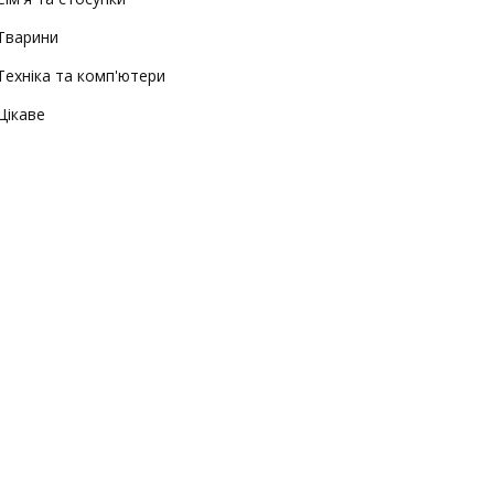
Тварини
Техніка та комп'ютери
Цікаве