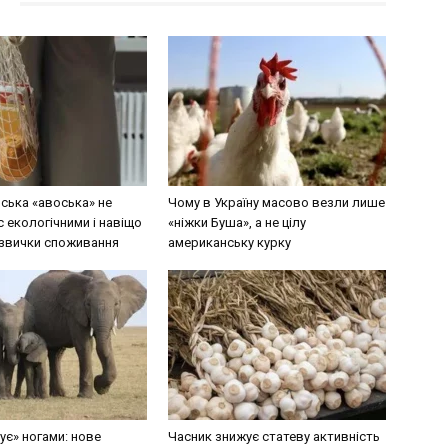
ська «авоська» не
Чому в Україну масово везли лише
 екологічними і навіщо
«ніжки Буша», а не цілу
звички споживання
американську курку
ує» ногами: нове
Часник знижує статеву активність