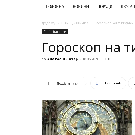
ГОЛОВНА
НОВИНИ
ПОРАДИ
КРАСА 
додому
Різні цікавинки
Гороскоп на тиждень 
Різні цікавинки
Гороскоп на т
по
Анатолій Лазар
-
18.05.2026
0
Facebook
Поділитися