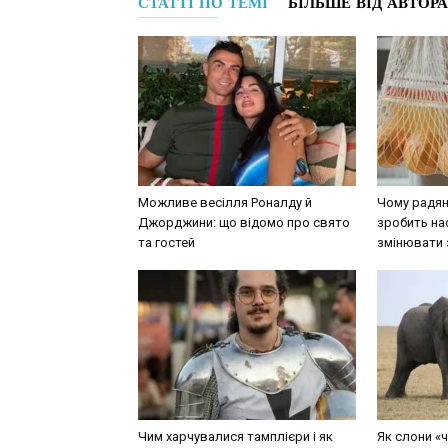
СТАТТІ ПО ТЕМІ
БІЛЬШЕ ВІД АВТОРА
Можливе весілля Роналду й
Чому радян
Джорджини: що відомо про свято
зробить нас
та гостей
змінювати 
Чим харчувалися тамплієри і як
Як слони «ч