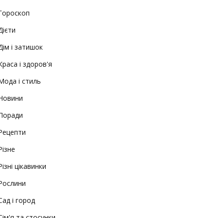
Гороскоп
Дієти
Дім і затишок
Краса і здоров'я
Мода і стиль
Новини
Поради
Рецепти
Різне
Різні цікавинки
Рослини
Сад і город
Сім'я та стосунки