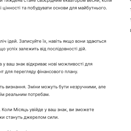
ей тиждень стане своєрідним екватором весни, коли
 цінності та побудувати основи для майбутнього.
ліч ідей. Записуйте їх, навіть якщо вони здаються
о успіх залежить від послідовності дій.
 у ваш знак відкриває нові можливості для
нт для перегляду фінансового плану.
ють визнання. Зміни можуть бути незручними, але
воїм реальним потребам.
. Коли Місяць увійде у ваш знак, ви зможете
нки стануть джерелом сили.