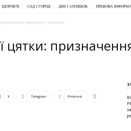
І ЗДОРОВ’Я
САД І ГОРОД
ДІМ І ЗАТИШОК
ПРАВОВА ІНФОРМА
: призначення «дзеркала» у копитних
ї цятки: призначення
З
X
Telegram
Pinterest
В
Р
з
р