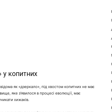
 у копитних
, відома як «дзеркало», під хвостом копитних не має
ище, яке з’явилося в процесі еволюції, має
никати хижаків.