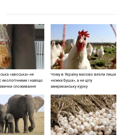
ська «авоська» не
Чому в Україну масово везли лише
 екологічними і навіщо
«ніжки Буша», а не цілу
звички споживання
американську курку