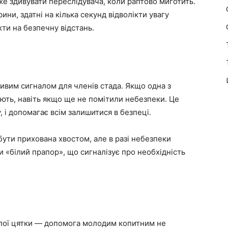
же здивувати переслідувача, коли раптово миготить.
арини, здатні на кілька секунд відволікти увагу
ти на безпечну відстань.
жливим сигналом для членів стада. Якщо одна з
ують, навіть якщо ще не помітили небезпеки. Це
, і допомагає всім залишитися в безпеці.
бути прихована хвостом, але в разі небезпеки
 «білий прапор», що сигналізує про необхідність
ілої цятки — допомога молодим копитним не