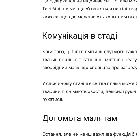
Це «дзеркало» не відбиває світло, але мо
Такі білі плями, що з’являються на тілі тв
хижака, що дає можливість копитним втек
Комунікація в стаді
Крім того, ці білі відмітини слугують ва
тварин починає тікати, інші миттєво реаг
своєрідний маяк, що сповіщає про загрозу
У спокійному стані ця світла пляма може 
тварини піднімають хвости, демонструючи
рухатися.
Допомога малятам
Остання, але не менш важлива функція б