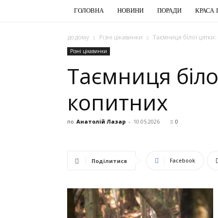
ГОЛОВНА
НОВИНИ
ПОРАДИ
КРАСА 
додому
Різні цікавинки
Таємниця білої цятки
Різні цікавинки
Таємниця біло
копитних
по
Анатолій Лазар
-
10.05.2026
0
Facebook
Поділитися