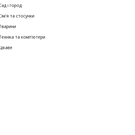
Сад і город
Сім'я та стосунки
Тварини
Техніка та комп'ютери
Цікаве