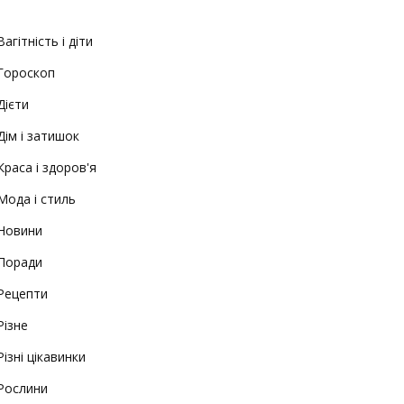
Вагітність і діти
Гороскоп
Дієти
Дім і затишок
Краса і здоров'я
Мода і стиль
Новини
Поради
Рецепти
Різне
Різні цікавинки
Рослини