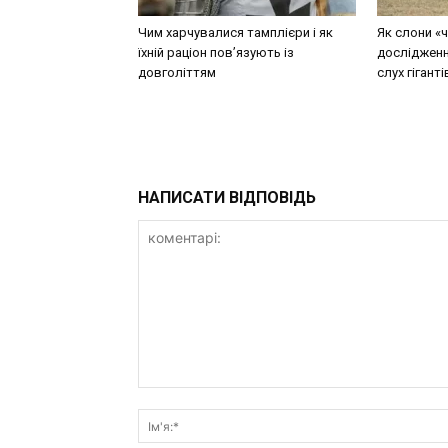
Чим харчувалися тамплієри і як
Як слони «ч
їхній раціон пов’язують із
досліджен
довголіттям
слух гіганті
НАПИСАТИ ВІДПОВІДЬ