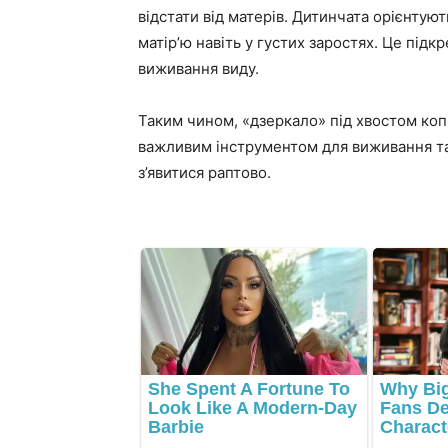
відстати від матерів. Дитинчата орієнтуют
матір’ю навіть у густих заростях. Це під
виживання виду.
Таким чином, «дзеркало» під хвостом ко
важливим інструментом для виживання та
з’явитися раптово.