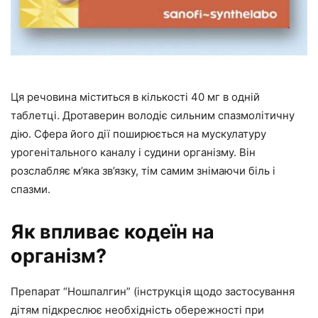
Ця речовина міститься в кількості 40 мг в одній
таблетці. Дротаверин володіє сильним спазмолітичну
дію. Сфера його дії поширюється на мускулатуру
урогенітального каналу і судини організму. Він
розслабляє м’яка зв’язку, тім самим знімаючи біль і
спазми.
Як впливає кодеїн на
організм?
Препарат “Ношпалгин” (інструкція щодо застосування
дітям підкреслює необхідність обережності при