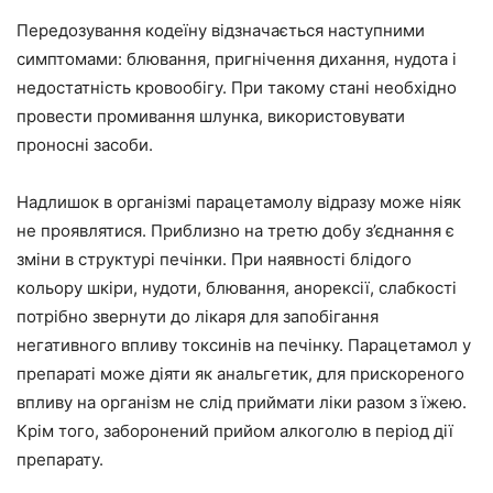
Передозування кодеїну відзначається наступними
симптомами: блювання, пригнічення дихання, нудота і
недостатність кровообігу. При такому стані необхідно
провести промивання шлунка, використовувати
проносні засоби.
Надлишок в організмі парацетамолу відразу може ніяк
не проявлятися. Приблизно на третю добу з’єднання є
зміни в структурі печінки. При наявності блідого
кольору шкіри, нудоти, блювання, анорексії, слабкості
потрібно звернути до лікаря для запобігання
негативного впливу токсинів на печінку. Парацетамол у
препараті може діяти як анальгетик, для прискореного
впливу на організм не слід приймати ліки разом з їжею.
Крім того, заборонений прийом алкоголю в період дії
препарату.