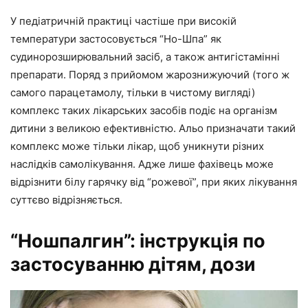
У педіатричній практиці частіше при високій
температури застосовується “Но-Шпа” як
судинорозширювальний засіб, а також антигістамінні
препарати. Поряд з прийомом жарознижуючий (того ж
самого парацетамолу, тільки в чистому вигляді)
комплекс таких лікарських засобів подіє на організм
дитини з великою ефективністю. Альо призначати такий
комплекс може тільки лікар, щоб уникнути різних
наслідків самолікування. Адже лише фахівець може
відрізнити білу гарячку від “рожевої”, при яких лікування
суттєво відрізняється.
“Ношпалгин”: інструкція по
застосуванню дітям, дози