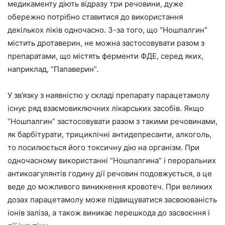
медикаменту діють відразу три речовини, дуже
обережно потрібно ставитися до використання
декількох ліків одночасно. З-за того, що “Ношпалгин”
містить дротаверин, не можна застосовувати разом з
препаратами, що містять ферменти ФДЕ, серед яких,
наприклад, “Папаверин”.
У зв’язку з наявністю у складі препарату парацетамолу
існує ряд взаємовиключних лікарських засобів. Якщо
“Ношпалгин” застосовувати разом з такими речовинами,
як барбітурати, трициклічні антидепресанти, алкоголь,
то посилюється його токсичну дію на організм. При
одночасному використанні “Ношпалгина” і пероральних
антикоагулянтів годину дії речовин подовжується, а це
веде до можливого виникнення кровотеч. При великих
дозах парацетамолу може підвищуватися засвоюваність
іонів заліза, а також виникає перешкода до засвоєння і