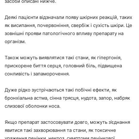
засоби описані нижче.
Деякі пацієнти відзначали появу шкірних реакцій, таких
як висипання, почервоніння, свербіж і сухість шкіри. Це
зовнішні прояви патологічного впливу препарату на
організм.
Також можуть виявлятися такі стани, як гіпертонія,
прискорене биття серця, головний біль, підвищена
сонливість і запаморочення.
Дуже рідко зустрічаються такі побічні ефекти, як
бронхіальна астма, сінна трясця, нудота, запор, набряк
слизової оболонки носа.
Якщо препарат застосовувати довго, можуть з’єднання
явитися такі захворювання та стани, як токсичне
ураження печінки, некроз, симптоми печінкової