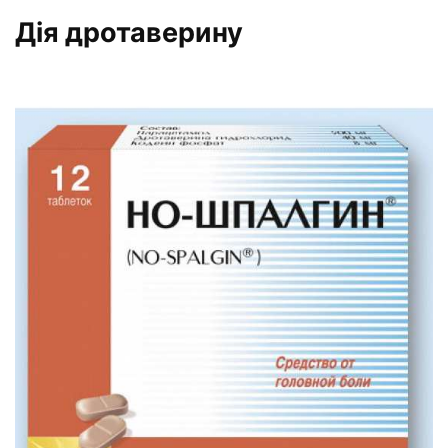
Дія дротаверину