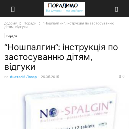
додому
Поради
“Ношпалгин”: інструкція по застосуванню
дітям, відгуки
Поради
“Ношпалгин”: інструкція по
застосуванню дітям,
відгуки
0
по
Анатолій Лазар
-
26.05.2015