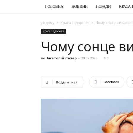
ГОЛОВНА
НОВИНИ
ПОРАДИ
КРАСА 
додому
Краса і здоров'я
Чому сонце викликає
Краса і здоров'я
Чому сонце в
по
Анатолій Лазар
-
29.07.2025
0
Facebook
Поділитися