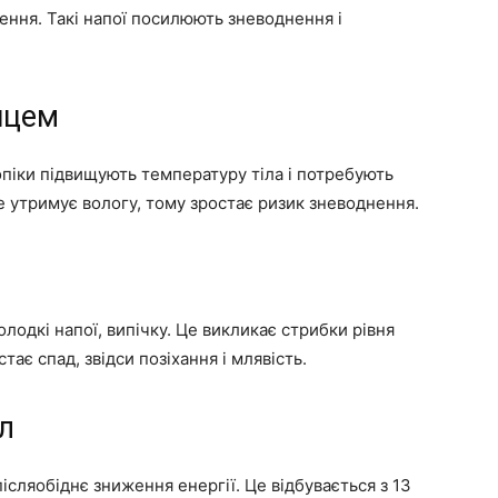
ення. Такі напої посилюють зневоднення і
нцем
опіки підвищують температуру тіла і потребують
ше утримує вологу, тому зростає ризик зневоднення.
одкі напої, випічку. Це викликає стрибки рівня
ає спад, звідси позіхання і млявість.
л
ісляобіднє зниження енергії. Це відбувається з 13