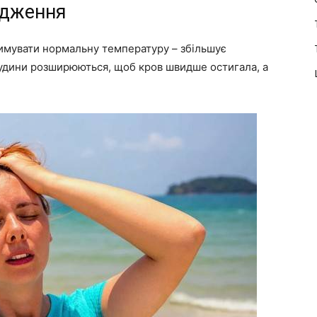
одження
римувати нормальну температуру – збільшує
удини розширюються, щоб кров швидше остигала, а