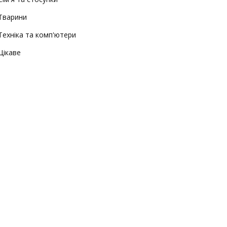
Тварини
Техніка та комп'ютери
Цікаве