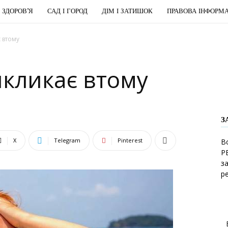
І ЗДОРОВ’Я
САД І ГОРОД
ДІМ І ЗАТИШОК
ПРАВОВА ІНФОРМА
 втому
икликає втому
З
X
Telegram
Pinterest
В
Р
з
р