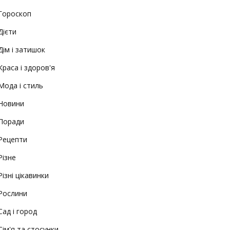
Гороскоп
Дієти
Дім і затишок
Краса і здоров'я
Мода і стиль
Новини
Поради
Рецепти
Різне
Різні цікавинки
Рослини
Сад і город
Сім'я та стосунки