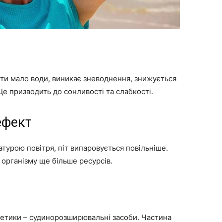
ити мало води, виникає зневоднення, знижується
Це призводить до сонливості та слабкості.
ефект
турою повітря, піт випаровується повільніше.
організму ще більше ресурсів.
гетики – судинорозширювальні засоби. Частина