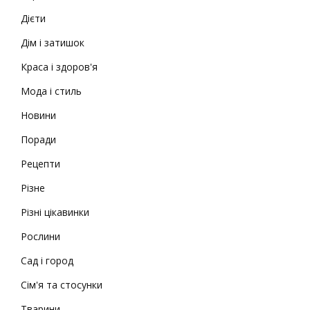
Дієти
Дім і затишок
Краса і здоров'я
Мода і стиль
Новини
Поради
Рецепти
Різне
Різні цікавинки
Рослини
Сад і город
Сім'я та стосунки
Тварини