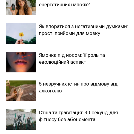
енергетичних напоях?
Як впоратися з негативними думками:
прості прийоми для мозку
Ямочка під носом: її роль та
еволюційний аспект
5 незручних істин про відмову від
алкоголю
Стіна та гравітація: 30 секунд для
фітнесу без абонемента