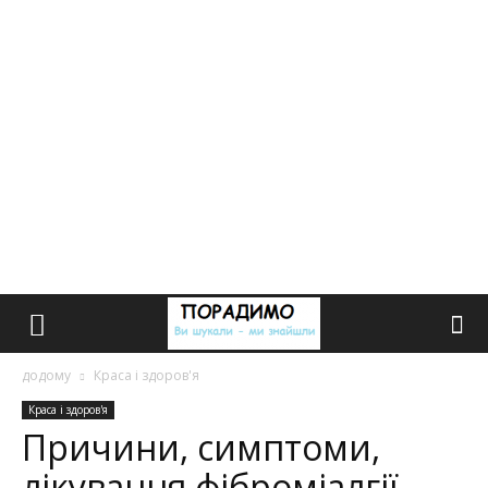
додому
Краса і здоров'я
Краса і здоров'я
Причини, симптоми,
лікування фіброміалгії