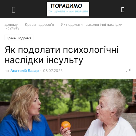
додому
Краса і здоров'я
Як подолати психологічні наслідки
інсульту
Краса і здоров'я
Як подолати психологічні
наслідки інсульту
0
по
Анатолій Лазар
-
08.07.2025