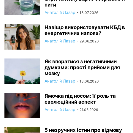
пити
Анатолій Лазар
-
13.07.2026
Навіщо використовувати КБД в
енергетичних напоях?
Анатолій Лазар
-
29.06.2026
Як впоратися з негативними
думками: прості прийоми для
мозку
Анатолій Лазар
-
13.06.2026
Ямочка під носом: її роль та
еволюційний аспект
Анатолій Лазар
-
21.05.2026
5 незручних істин про відмову