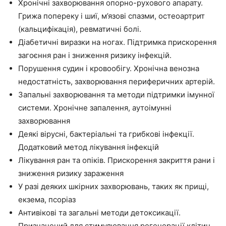
Хронічні захворювання опорно-рухового апарату.
Грижа попереку і шиї, м’язові спазми, остеоартрит
(кальцифікація), ревматичні болі.
Діабетичні виразки на ногах. Підтримка прискорення
загоєння ран і зниження ризику інфекцій.
Порушення судин і кровообігу. Хронічна венозна
недостатність, захворювання периферичних артерій.
Запальні захворювання та методи підтримки імунної
системи. Хронічне запалення, аутоімунні
захворювання
Деякі вірусні, бактеріальні та грибкові інфекції.
Додатковий метод лікування інфекцій
Лікування ран та опіків. Прискорення закриття рани і
зниження ризику зараження
У разі деяких шкірних захворювань, таких як прищі,
екзема, псоріаз
Антивікові та загальні методи детоксикації.
Призначений для стимулювання регенерації клітин