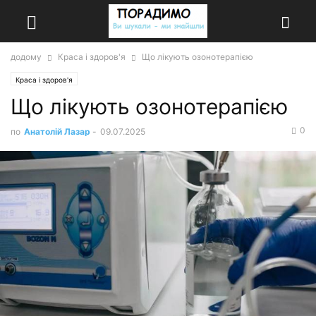
додому
Краса і здоров'я
Що лікують озонотерапією
Краса і здоров'я
Що лікують озонотерапією
0
по
Анатолій Лазар
-
09.07.2025