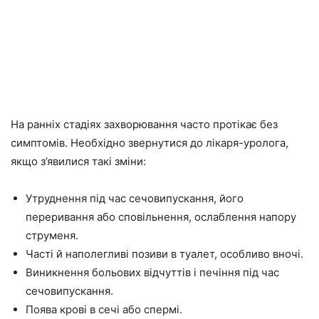
На ранніх стадіях захворювання часто протікає без
симптомів. Необхідно звернутися до лікаря-уролога,
якщо з’явилися такі зміни:
Утруднення під час сечовипускання, його
переривання або сповільнення, ослаблення напору
струменя.
Часті й наполегливі позиви в туалет, особливо вночі.
Виникнення больових відчуттів і печіння під час
сечовипускання.
Поява крові в сечі або спермі.