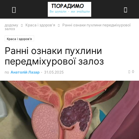
додому
Краса і здоров'я
Ранні ознаки пухлини передміхурової
залоз
Краса і здоров'я
Ранні ознаки пухлини
передміхурової залоз
0
по
Анатолій Лазар
-
31.05.2025