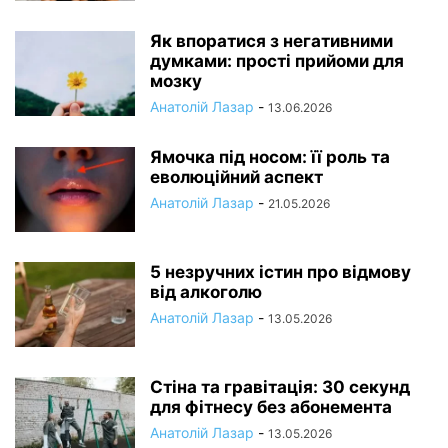
Як впоратися з негативними
думками: прості прийоми для
мозку
Анатолій Лазар
-
13.06.2026
Ямочка під носом: її роль та
еволюційний аспект
Анатолій Лазар
-
21.05.2026
5 незручних істин про відмову
від алкоголю
Анатолій Лазар
-
13.05.2026
Стіна та гравітація: 30 секунд
для фітнесу без абонемента
Анатолій Лазар
-
13.05.2026