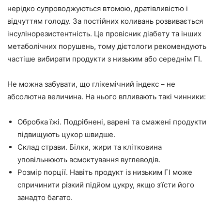
нерідко супроводжуються втомою, дратівливістю і
відчуттям голоду. За постійних коливань розвивається
інсулінорезистентність. Це провісник діабету та інших
метаболічних порушень, тому дієтологи рекомендують
частіше вибирати продукти з низьким або середнім ГІ.
Не можна забувати, що глікемічний індекс – не
абсолютна величина. На нього впливають такі чинники:
Обробка їжі. Подрібнені, варені та смажені продукти
підвищують цукор швидше.
Склад страви. Білки, жири та клітковина
уповільнюють всмоктування вуглеводів.
Розмір порції. Навіть продукт із низьким ГІ може
спричинити різкий підйом цукру, якщо з’їсти його
занадто багато.