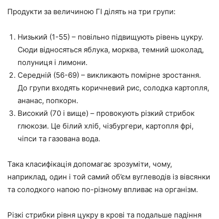
Продукти за величиною ГІ ділять на три групи:
Низький (1-55) – повільно підвищують рівень цукру.
Сюди відносяться яблука, морква, темний шоколад,
полуниця і лимони.
Середній (56-69) – викликають помірне зростання.
До групи входять коричневий рис, солодка картопля,
ананас, попкорн.
Високий (70 і вище) – провокують різкий стрибок
глюкози. Це білий хліб, чізбургери, картопля фрі,
чіпси та газована вода.
Така класифікація допомагає зрозуміти, чому,
наприклад, один і той самий об’єм вуглеводів із вівсянки
та солодкого напою по-різному впливає на організм.
Різкі стрибки рівня цукру в крові та подальше падіння