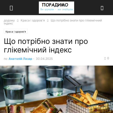
додому
Краса і здоров'я
Що потрібно знати про глікемічний
індекс
Краса і здоров'я
Що потрібно знати про
глікемічний індекс
0
по
Анатолій Лазар
-
30.04.2025