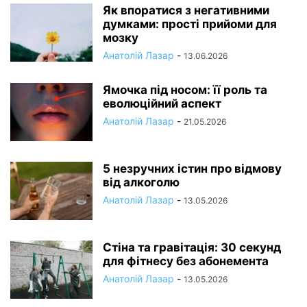
Як впоратися з негативними
думками: прості прийоми для
мозку
Анатолій Лазар
-
13.06.2026
Ямочка під носом: її роль та
еволюційний аспект
Анатолій Лазар
-
21.05.2026
5 незручних істин про відмову
від алкоголю
Анатолій Лазар
-
13.05.2026
Стіна та гравітація: 30 секунд
для фітнесу без абонемента
Анатолій Лазар
-
13.05.2026