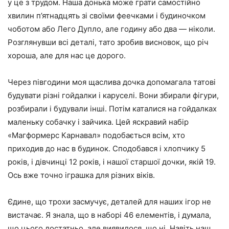
у це з трудом. Наша донька може грати самостійно
хвилин п’ятнадцять зі своїми феечками і будиночком
чоботом або Лего Дупло, але годину або два — ніколи.
Розглянувши всі деталі, тато зробив висновок, що річ
хороша, але для нас це дорого.
Через півгодини моя щаслива дочка допомагала татові
будувати різні гойдалки і каруселі. Вони збирали фігури,
розбирали і будували інші. Потім каталися на гойдалках
маленьку собачку і зайчика. Цей яскравий набір
«Магформерс Карнавал» подобається всім, хто
приходив до нас в будинок. Сподобався і хлопчику 5
років, і дівчинці 12 років, і нашої старшої дочки, якій 19.
Ось вже точно іграшка для різних віків.
Єдине, що трохи засмучує, деталей для наших ігор не
вистачає. Я знала, що в наборі 46 елементів, і думала,
що цього достатньо, але виявилося, що ні. Навіть наш