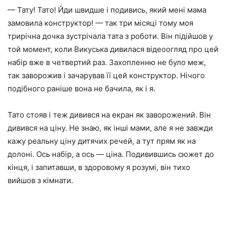
— Тату! Тато! Йди швидше і подивись, який мені мама
замовила конструктор! — так три місяці тому моя
трирічна дочка зустрічала тата з роботи. Він підійшов у
той момент, коли Викуська дивилася відеоогляд про цей
набір вже в четвертий раз. Захопленню не було меж,
так заворожив і зачарував її цей конструктор. Нічого
подібного раніше вона не бачила, як і я.
Тато стояв і теж дивився на екран як заворожений. Він
дивився на ціну. Не знаю, як інші мами, але я не завжди
кажу реальну ціну дитячих речей, а тут прям як на
долоні. Ось набір, а ось — ціна. Подивившись сюжет до
кінця, і запитавши, в здоровому я розумі, він тихо
вийшов з кімнати.