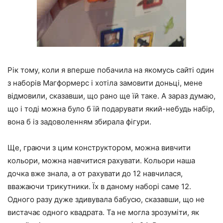
Рік тому, коли я вперше побачила на якомусь сайті один
з наборів Магформерс і хотіла замовити доньці, мене
відмовили, сказавши, що рано ще їй таке. А зараз думаю,
що і тоді можна було б їй подарувати який-небудь набір,
вона б із задоволенням збирала фігури.
Ще, граючи з цим конструктором, можна вивчити
кольори, можна навчитися рахувати. Кольори наша
дочка вже знала, а от рахувати до 12 навчилася,
вважаючи трикутники. Їх в даному наборі саме 12.
Одного разу дуже здивувала бабусю, сказавши, що не
вистачає одного квадрата. Та не могла зрозуміти, як