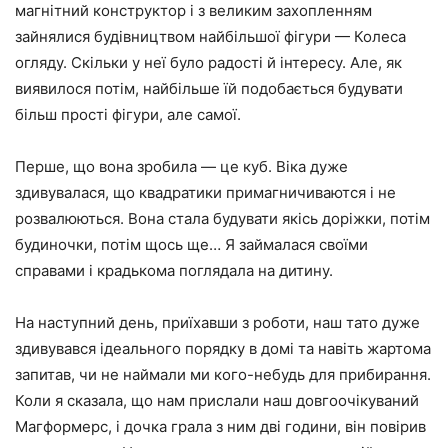
магнітний конструктор і з великим захопленням
зайнялися будівництвом найбільшої фігури — Колеса
огляду. Скільки у неї було радості й інтересу. Але, як
виявилося потім, найбільше їй подобається будувати
більш прості фігури, але самої.
Перше, що вона зробила — це куб. Віка дуже
здивувалася, що квадратики примагничиваются і не
розвалюються. Вона стала будувати якісь доріжки, потім
будиночки, потім щось ще… Я займалася своїми
справами і крадькома поглядала на дитину.
На наступний день, приїхавши з роботи, наш тато дуже
здивувався ідеального порядку в домі та навіть жартома
запитав, чи не наймали ми кого-небудь для прибирання.
Коли я сказала, що нам прислали наш довгоочікуваний
Магформерс, і дочка грала з ним дві години, він повірив