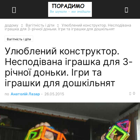
додому
Вагітність і діти
Улюблений конструктор. Несподівана
іграшка для 3-річної доньки. Ігри та іграшки для дошкільнят
Вагітність і діти
Улюблений конструктор.
Несподівана іграшка для 3-
річної доньки. Ігри та
іграшки для дошкільнят
0
по
Анатолій Лазар
-
26.05.2015