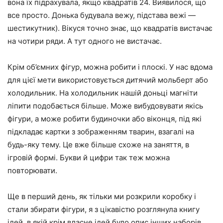
вона їх підрахувала, якщо квадратів 24. Виявилося, що
все просто. Донька будувала вежу, підстава вежі —
шестикутник). Вікуся точно знає, що квадратів вистачає
на чотири ряди. А тут одного не вистачає.
Крім об’ємних фігур, можна робити і плоскі. У нас вдома
для цієї мети використовується дитячий мольберт або
холодильник. На холодильник нашій доньці магніти
ліпити подобається більше. Може вибудовувати якісь
фігури, а може робити будиночки або віконця, під які
підкладає картки з зображенням тварин, взагалі на
будь-яку тему. Це вже більше схоже на заняття, в
ігровій формі. Букви й цифри так теж можна
повторювати.
Ще в перший день, як тільки ми розкрили коробку і
стали збирати фігури, я з цікавістю розглянула книгу
ідей, в якій крім власне ідей було опис інших наборів.