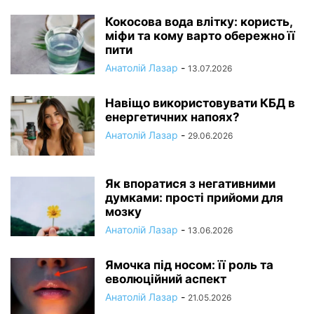
Кокосова вода влітку: користь,
міфи та кому варто обережно її
пити
Анатолій Лазар
-
13.07.2026
Навіщо використовувати КБД в
енергетичних напоях?
Анатолій Лазар
-
29.06.2026
Як впоратися з негативними
думками: прості прийоми для
мозку
Анатолій Лазар
-
13.06.2026
Ямочка під носом: її роль та
еволюційний аспект
Анатолій Лазар
-
21.05.2026