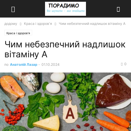
додому
Краса і здоров'я
Чим небезпечний надлишок вітаміну А
Краса і здоров'я
Чим небезпечний надлишок
вітаміну А
0
по
Анатолій Лазар
-
01.10.2024