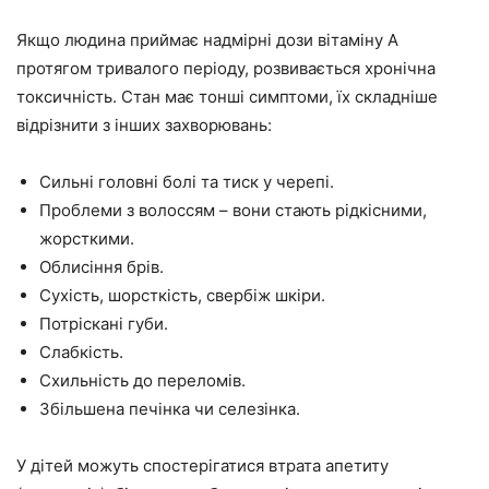
Якщо людина приймає надмірні дози вітаміну А
протягом тривалого періоду, розвивається хронічна
токсичність. Стан має тонші симптоми, їх складніше
відрізнити з інших захворювань:
Сильні головні болі та тиск у черепі.
Проблеми з волоссям – вони стають рідкісними,
жорсткими.
Облисіння брів.
Сухість, шорсткість, свербіж шкіри.
Потріскані губи.
Слабкість.
Схильність до переломів.
Збільшена печінка чи селезінка.
У дітей можуть спостерігатися втрата апетиту