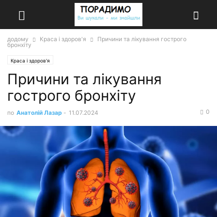
додому
Краса і здоров'я
Причини та лікування гострого
бронхіту
Краса і здоров'я
Причини та лікування
гострого бронхіту
0
по
Анатолій Лазар
-
11.07.2024