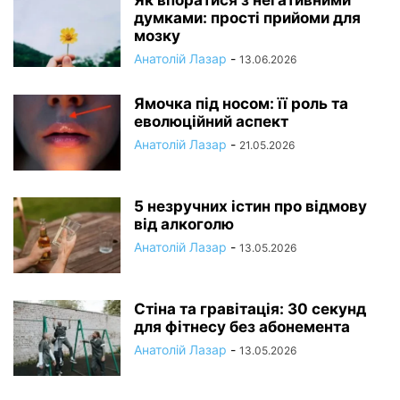
Як впоратися з негативними
думками: прості прийоми для
мозку
Анатолій Лазар
-
13.06.2026
Ямочка під носом: її роль та
еволюційний аспект
Анатолій Лазар
-
21.05.2026
5 незручних істин про відмову
від алкоголю
Анатолій Лазар
-
13.05.2026
Стіна та гравітація: 30 секунд
для фітнесу без абонемента
Анатолій Лазар
-
13.05.2026