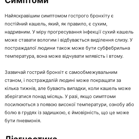
Симптоми
Найяскравішим симптомом гострого бронхіту є
постійний кашель, який, як правило, є сухим,
надривним. У міру прогресування інфекції сухий кашель
може ставати вологим і відбувається виділення слизу. У
постраждалої людини також може бути субфебрильна
температура, вона може відчувати млявість і втому.
Зазвичай гострий бронхіт є самообмежувальним
станом, і постраждалій людині може покращати за
кілька тижнів, але бувають випадки, коли кашель може
зберігатися понад місяць. У разі, якщо симптоми
посилюються з появою високої температури, ознобу або
болю в грудях із задишкою, є ймовірність, що це може
бути пневмонія.