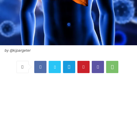
by @kjpargeter