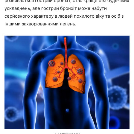
розвивається гострий бронхіт, стає краще без будь-яких
ускладнень, але гострий бронхіт може набути
серйозного характеру в людей похилого віку та осіб з
іншими захворюваннями легень.