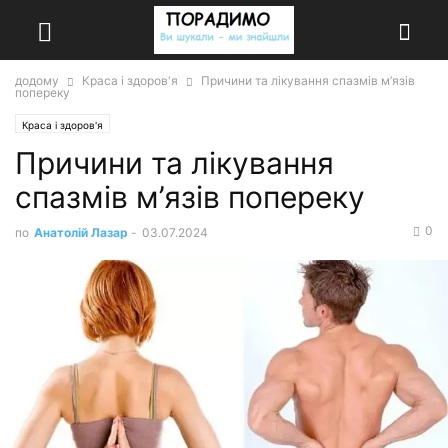
додому
Краса і здоров'я
Причини та лікування спазмів м’язів
попереку
Краса і здоров'я
Причини та лікування
спазмів м’язів попереку
0
по
Анатолій Лазар
-
03.07.2024