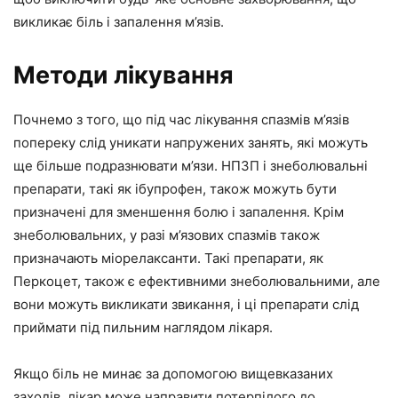
викликає біль і запалення м’язів.
Методи лікування
Почнемо з того, що під час лікування спазмів м’язів
попереку слід уникати напружених занять, які можуть
ще більше подразнювати м’язи. НПЗП і знеболювальні
препарати, такі як ібупрофен, також можуть бути
призначені для зменшення болю і запалення. Крім
знеболювальних, у разі м’язових спазмів також
призначають міорелаксанти. Такі препарати, як
Перкоцет, також є ефективними знеболювальними, але
вони можуть викликати звикання, і ці препарати слід
приймати під пильним наглядом лікаря.
Якщо біль не минає за допомогою вищевказаних
заходів, лікар може направити потерпілого до