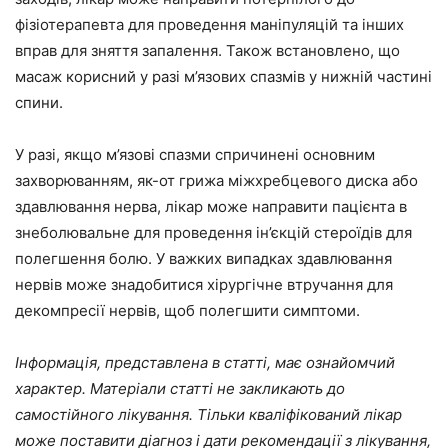
фізіотерапевта для проведення маніпуляцій та інших
вправ для зняття запалення. Також встановлено, що
масаж корисний у разі м’язових спазмів у нижній частині
спини.
У разі, якщо м’язові спазми спричинені основним
захворюванням, як-от грижа міжхребцевого диска або
здавлювання нерва, лікар може направити пацієнта в
знеболювальне для проведення ін’єкцій стероїдів для
полегшення болю. У важких випадках здавлювання
нервів може знадобитися хірургічне втручання для
декомпресії нервів, щоб полегшити симптоми.
Інформація, представлена в статті, має ознайомчий
характер. Матеріали статті не закликають до
самостійного лікування. Тільки кваліфікований лікар
може поставити діагноз і дати рекомендації з лікування,