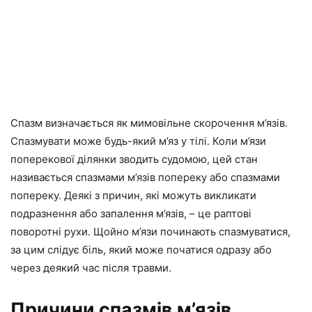
Спазм визначається як мимовільне скорочення м’язів.
Спазмувати може будь-який м’яз у тілі. Коли м’язи
поперекової ділянки зводить судомою, цей стан
називається спазмами м’язів попереку або спазмами
попереку. Деякі з причин, які можуть викликати
подразнення або запалення м’язів, – це раптові
поворотні рухи. Щойно м’язи починають спазмуватися,
за цим слідує біль, який може початися одразу або
через деякий час після травми.
Причини спазмів м’язів