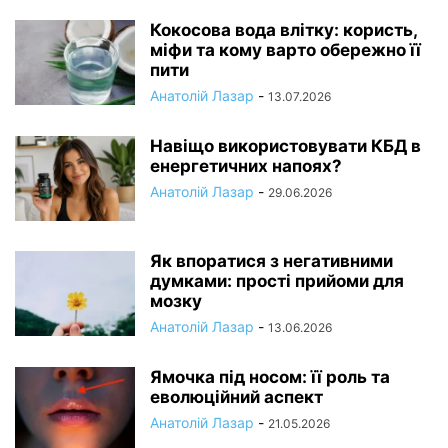
Кокосова вода влітку: користь,
міфи та кому варто обережно її
пити
Анатолій Лазар
-
13.07.2026
Навіщо використовувати КБД в
енергетичних напоях?
Анатолій Лазар
-
29.06.2026
Як впоратися з негативними
думками: прості прийоми для
мозку
Анатолій Лазар
-
13.06.2026
Ямочка під носом: її роль та
еволюційний аспект
Анатолій Лазар
-
21.05.2026