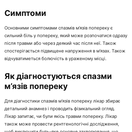
Симптоми
Основними симптомами спазмів м’язів попереку є
сильний біль у попереку, який може розпочатися одразу
після травми або через деякий час після неї. Також
спостерігається підвищене напруження в м’язах. Також
відчуватиметься болючість в ураженому місці.
Як діагностуються спазми
м’язів попереку
Для діагностики спазмів м’язів попереку лікар збирає
детальний анамнез і проводить фізикальний огляд.
Лікар запитає, чи були якісь травми попереку. Лікар
також може провести рентгенологічні дослідження,
щоб виключити будь-яке основне захворювання, що