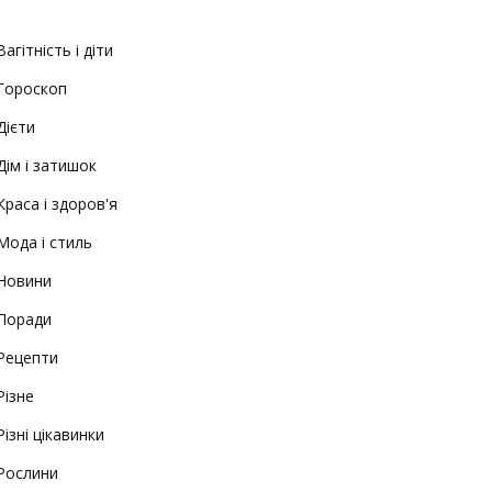
Вагітність і діти
Гороскоп
Дієти
Дім і затишок
Краса і здоров'я
Мода і стиль
Новини
Поради
Рецепти
Різне
Різні цікавинки
Рослини