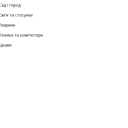
Сад і город
Сім'я та стосунки
Тварини
Техніка та комп'ютери
Цікаве