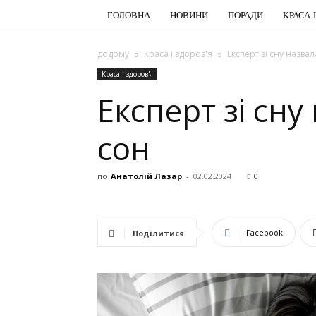
ГОЛОВНА
НОВИНИ
ПОРАДИ
КРАСА 
додому
Краса і здоров'я
Експерт зі сну назва
Краса і здоров'я
Експерт зі сн
сон
по
Анатолій Лазар
-
02.02.2024
0
Facebook
Поділитися