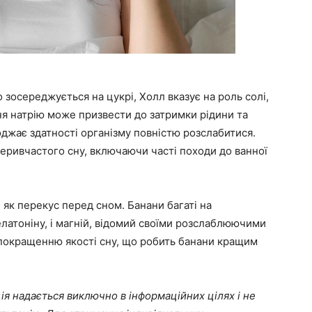
о зосереджується на цукрі, Холл вказує на роль солі,
ня натрію може призвести до затримки рідини та
джає здатності організму повністю розслабитися.
еривчастого сну, включаючи часті походи до ванної
як перекус перед сном. Банани багаті на
латоніну, і магній, відомий своїми розслаблюючими
покращенню якості сну, що робить банани кращим
ція надається виключно в інформаційних цілях і не