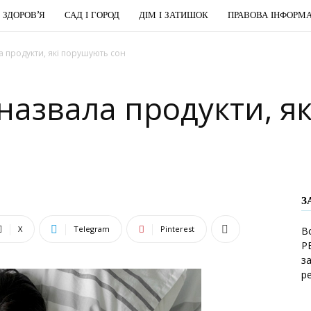
І ЗДОРОВ’Я
САД І ГОРОД
ДІМ І ЗАТИШОК
ПРАВОВА ІНФОРМА
ла продукти, які порушують сон
у назвала продукти, 
З
X
Telegram
Pinterest
В
Р
з
р