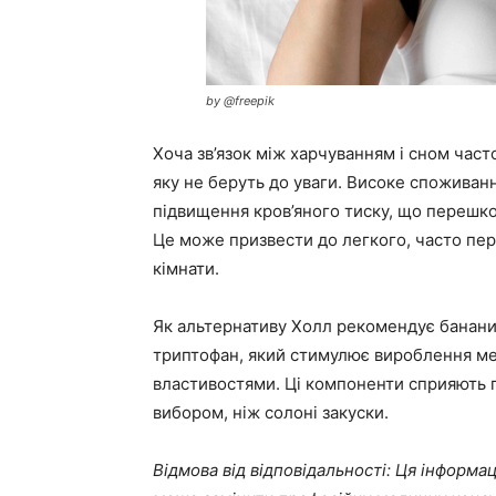
by @freepik
Хоча зв’язок між харчуванням і сном част
яку не беруть до уваги. Високе споживан
підвищення кров’яного тиску, що перешко
Це може призвести до легкого, часто пер
кімнати.
Як альтернативу Холл рекомендує банани 
триптофан, який стимулює вироблення ме
властивостями. Ці компоненти сприяють 
вибором, ніж солоні закуски.
Відмова від відповідальності: Ця інформа