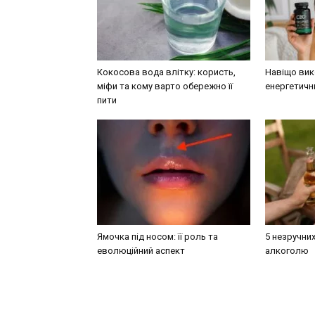
Кокосова вода влітку: користь,
Навіщо вик
міфи та кому варто обережно її
енергетичн
пити
Ямочка під носом: її роль та
5 незручних
еволюційний аспект
алкоголю