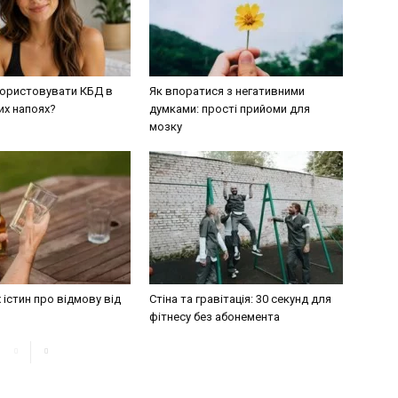
ористовувати КБД в
Як впоратися з негативними
их напоях?
думками: прості прийоми для
мозку
 істин про відмову від
Стіна та гравітація: 30 секунд для
фітнесу без абонемента