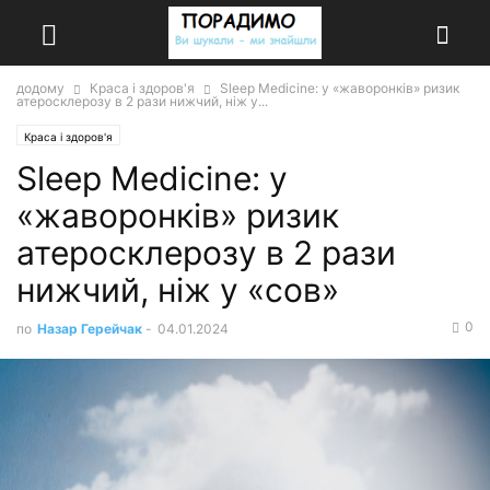
додому
Краса і здоров'я
Sleep Medicine: у «жаворонків» ризик
атеросклерозу в 2 рази нижчий, ніж у...
Краса і здоров'я
Sleep Medicine: у
«жаворонків» ризик
атеросклерозу в 2 рази
нижчий, ніж у «сов»
0
по
Назар Герейчак
-
04.01.2024