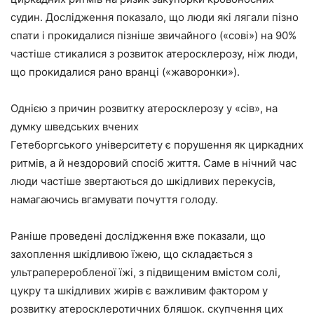
судин. Дослідження показало, що люди які лягали пізно
спати і прокидалися пізніше звичайного («сові») на 90%
частіше стикалися з розвиток атеросклерозу, ніж люди,
що прокидалися рано вранці («жаворонки»).
Однією з причин розвитку атеросклерозу у «сів», на
думку шведських вчених
Гетеборгського університету є порушення як циркадних
ритмів, а й нездоровий спосіб життя. Саме в нічний час
люди частіше звертаються до шкідливих перекусів,
намагаючись вгамувати почуття голоду.
Раніше проведені дослідження вже показали, що
захоплення шкідливою їжею, що складається з
ультрапереробленої їжі, з підвищеним вмістом солі,
цукру та шкідливих жирів є важливим фактором у
розвитку атеросклеротичних бляшок. скупчення цих