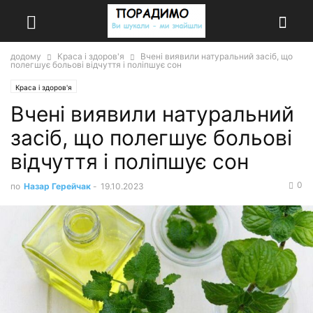
додому
Краса і здоров'я
Вчені виявили натуральний засіб, що
полегшує больові відчуття і поліпшує сон
Краса і здоров'я
Вчені виявили натуральний
засіб, що полегшує больові
відчуття і поліпшує сон
0
по
Назар Герейчак
-
19.10.2023