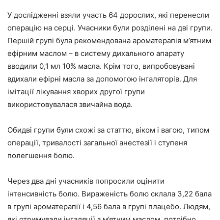
У дослідженні взяли участь 64 дорослих, які перенесли
операцію на серці. Учасники були розділені на дві групи.
Першій групі була рекомендована ароматерапія м’ятним
ефірним маслом – в систему дихального апарату
вводили 0,1 мл 10% масла. Крім того, випробовувані
вдихали ефірні масла за допомогою інгаляторів. Для
імітації лікування хворих другої групи
використовувалася звичайна вода.
Обидві групи були схожі за статтю, віком і вагою, типом
операції, тривалості загальної анестезії і ступеня
полегшення болю.
Через два дні учасників попросили оцінити
інтенсивність болю. Вираженість болю склала 3,22 бала
в групі ароматерапії і 4,56 бала в групі плацебо. Людям,
які отримували інгаляції з м’ятним маслом, потрібно