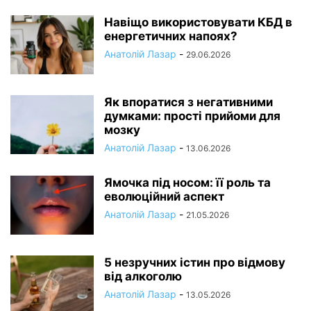
Навіщо використовувати КБД в
енергетичних напоях?
Анатолій Лазар
-
29.06.2026
Як впоратися з негативними
думками: прості прийоми для
мозку
Анатолій Лазар
-
13.06.2026
Ямочка під носом: її роль та
еволюційний аспект
Анатолій Лазар
-
21.05.2026
5 незручних істин про відмову
від алкоголю
Анатолій Лазар
-
13.05.2026