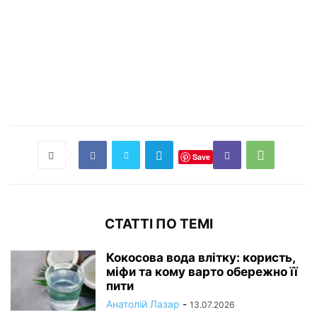
Save
СТАТТІ ПО ТЕМІ
Кокосова вода влітку: користь,
міфи та кому варто обережно її
пити
Анатолій Лазар
-
13.07.2026