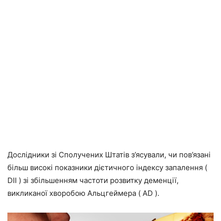
Дослідники зі Сполучених Штатів з’ясували, чи пов’язані
більш високі показники дієтичного індексу запалення (
DII ) зі збільшенням частоти розвитку деменції,
викликаної хворобою Альцгеймера ( AD ).