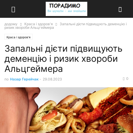
додому
Краса і здоров'я
Запальні дієти підвищують деменцію і
ризик хвороби Альцгеймера
Краса і здоров'я
Запальні дієти підвищують
деменцію і ризик хвороби
Альцгеймера
0
по
Назар Герейчак
-
29.08.2023