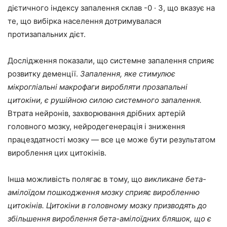
дієтичного індексу запалення склав -0 · 3, що вказує на
те, що вибірка населення дотримувалася
протизапальних дієт.
Дослідження показали, що системне запалення сприяє
розвитку деменції.
Запалення, яке стимулює
мікрогліальні макрофаги виробляти прозапальні
цитокіни, є рушійною силою системного запалення.
Втрата нейронів, захворювання дрібних артерій
головного мозку, нейродегенерація і зниження
працездатності мозку — все це може бути результатом
вироблення цих цитокінів.
Інша можливість полягає в тому, що
викликане бета-
амілоїдом пошкодження мозку сприяє виробленню
цитокінів. Цитокіни в головному мозку призводять до
збільшення вироблення бета-амілоїдних бляшок, що є