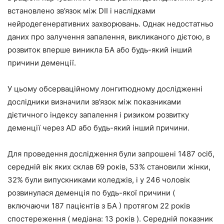
встановлено зв’язок між DII і наслідками
нейродегенеративних захворювань. Однак недостатньо
даних про залучення запалення, викликаного дієтою, в
розвиток вперше виникла БА або будь-який інший
причини деменції.
У цьому обсерваційному лонгитюдному дослідженні
дослідники визначили зв’язок між показниками
дієтичного індексу запалення і ризиком розвитку
деменції через AD або будь-який інший причини.
Для проведення дослідження були запрошені 1487 осіб,
середній вік яких склав 69 років, 53% становили жінки,
32% були випускниками коледжів, і у 246 чоловік
розвинулася деменція по будь-якої причини (
включаючи 187 пацієнтів з БА ) протягом 22 років
спостереження ( медіана: 13 років ). Середній показник