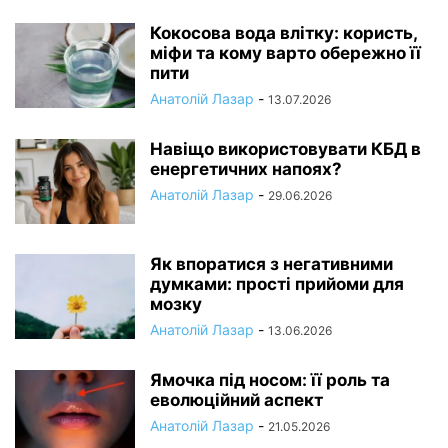
Кокосова вода влітку: користь,
міфи та кому варто обережно її
пити
Анатолій Лазар
-
13.07.2026
Навіщо використовувати КБД в
енергетичних напоях?
Анатолій Лазар
-
29.06.2026
Як впоратися з негативними
думками: прості прийоми для
мозку
Анатолій Лазар
-
13.06.2026
Ямочка під носом: її роль та
еволюційний аспект
Анатолій Лазар
-
21.05.2026