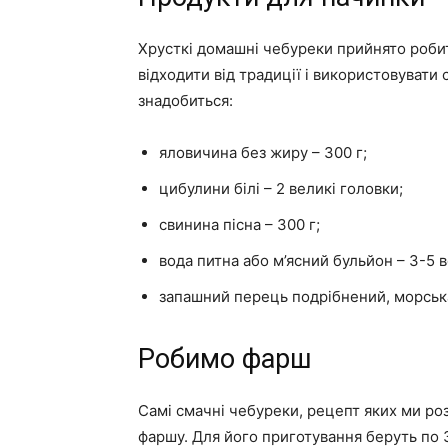
Хрусткі домашні чебуреки прийнято робит
відходити від традиції і використовувати
знадобиться:
яловичина без жиру – 300 г;
цибулини білі – 2 великі головки;
свинина пісна – 300 г;
вода питна або м’ясний бульйон – 3-5 
запашний перець подрібнений, морська 
Робимо фарш
Самі смачні чебуреки, рецепт яких ми ро
фаршу. Для його приготування беруть по 