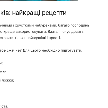
ків: найкращі рецепти
ачними і хрусткими чебуреками, багато господинь
о краще використовувати. Взагалі існує досить
ставити тільки найвдаліші і прості.
тое смачне? Для цього необхідно підготувати:
и;
ожки;
ї ложки;
іста.