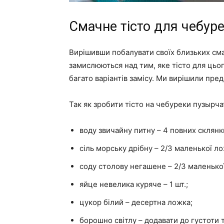
Смачне тісто для чебуре
Вирішивши побалувати своїх близьких см
замислюються над тим, яке тісто для цьог
багато варіантів замісу. Ми вирішили пред
Так як зробити тісто на чебуреки пузырча
воду звичайну питну – 4 повних склянк
сіль морську дрібну – 2/3 маленької л
соду столову негашене – 2/3 маленько
яйце невелика куряче – 1 шт.;
цукор білий – десертна ложка;
борошно світлу – додавати до густоти т