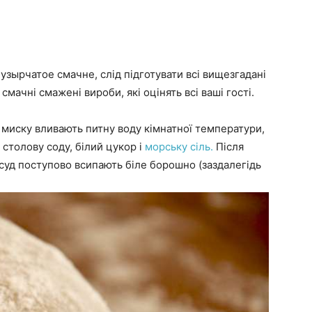
узырчатое смачне, слід підготувати всі вищезгадані
смачні смажені вироби, які оцінять всі ваші гості.
 миску вливають питну воду кімнатної температури,
 столову соду, білий цукор і
морську сіль.
Після
осуд поступово всипають біле борошно (заздалегідь