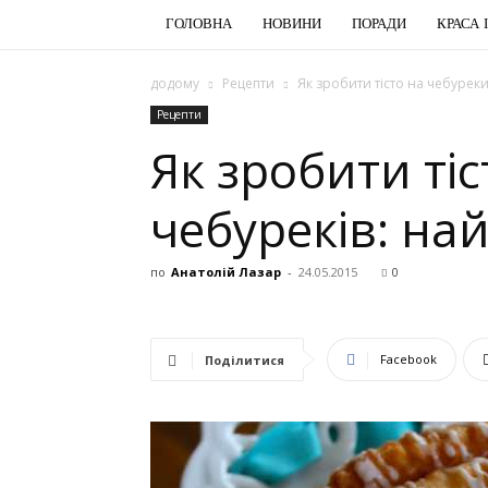
ГОЛОВНА
НОВИНИ
ПОРАДИ
КРАСА 
додому
Рецепти
Як зробити тісто на чебуреки
Рецепти
Як зробити тіс
чебуреків: на
по
Анатолій Лазар
-
24.05.2015
0
Facebook
Поділитися