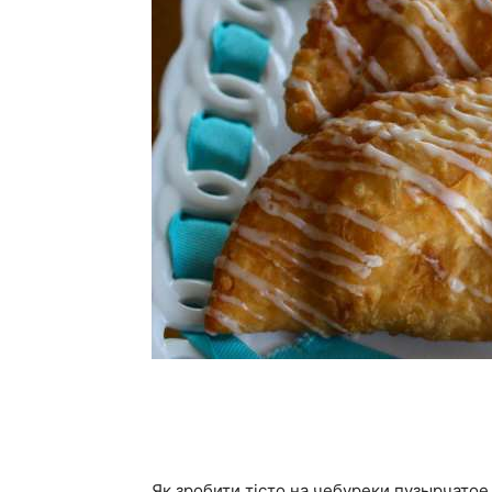
Як зробити тісто на чебуреки пузырчатое