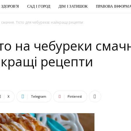
І ЗДОРОВ’Я
САД І ГОРОД
ДІМ І ЗАТИШОК
ПРАВОВА ІНФОРМА
 смачне. Тісто для чебуреків: найкращі рецепти
то на чебуреки смачн
йкращі рецепти
X
Telegram
Pinterest