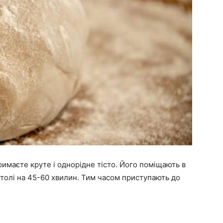
имаєте круте і однорідне тісто. Його поміщають в
толі на 45-60 хвилин. Тим часом приступають до