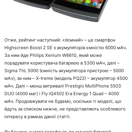
Отже, рейтинг наступний: «з’ємний» – це смартфон
Highscreen Boost 2 SE з акумуляторів ємністю 6000 мАч.
За ним йде Philips Xenium W6610, який може
порадувати користувача батареєю в 5300 мАч, далі –
Sigma ThL 5000 (ємність акумулятора пристрою – 5000
мАч), за ним – X-treme (модель PQ22) – акумулятор 4500
мАч. Далі – менш витривалі Prestigio MultiPhone 5503
DUO (4000 маг) і Fly IQ4502 Era Energy 1 Quad – 4000
мАч. Продовжувати не будемо, оскільки ті моделі, що
йдуть за списком нижче, не представляють особливого
інтересу в рамках даної статті.
Як бачимо, є маса телефонів, по ємності батарей