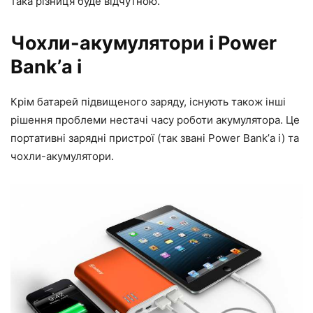
така різниця буде відчутною.
Чохли-акумулятори і Power
Bank’а і
Крім батарей підвищеного заряду, існують також інші
рішення проблеми нестачі часу роботи акумулятора. Це
портативні зарядні пристрої (так звані Power Bank’а і) та
чохли-акумулятори.