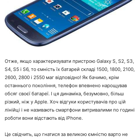
Отже, якщо характеризувати пристрою Galaxy S, S2, S3,
S4, S5 і S6, то ємність їх батарей складі 1500, 1800, 2100,
2600, 2800 і 2550 маг відповідно! Як бачимо, крім
останнього покоління, телефон впевнено нарощував
обсяг своєї батареї. І ця динаміка, безумовно, більш
різкий, ніж у Apple. Хоч відгуки користувачів про цій
лінійці і не називають смартфони витривалими по годині
роботи вони відстають від iPhone.
Це свідчить, що гнатися за великою ємністю варто не