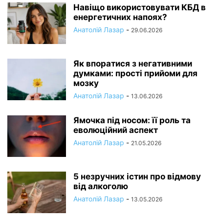
Навіщо використовувати КБД в
енергетичних напоях?
Анатолій Лазар
-
29.06.2026
Як впоратися з негативними
думками: прості прийоми для
мозку
Анатолій Лазар
-
13.06.2026
Ямочка під носом: її роль та
еволюційний аспект
Анатолій Лазар
-
21.05.2026
5 незручних істин про відмову
від алкоголю
Анатолій Лазар
-
13.05.2026