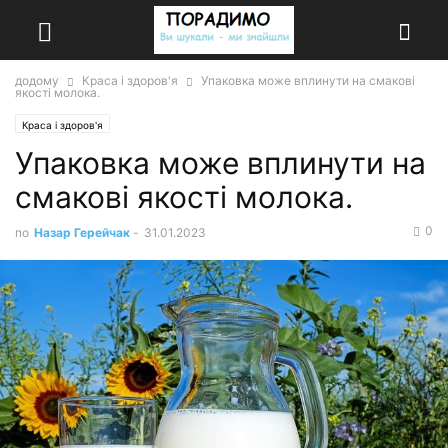
додому
Краса і здоров'я
Упаковка може вплинути на смакові
якості молока.
Краса і здоров'я
Упаковка може вплинути на
смакові якості молока.
0
по
Назар Герейчак
-
31.01.2023