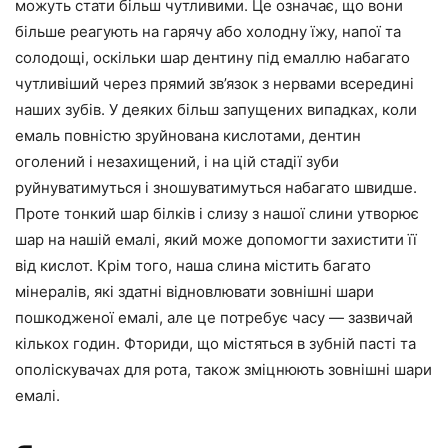
можуть стати більш чутливими. Це означає, що вони
більше реагують на гарячу або холодну їжу, напої та
солодощі, оскільки шар дентину під емаллю набагато
чутливіший через прямий зв’язок з нервами всередині
наших зубів. У деяких більш запущених випадках, коли
емаль повністю зруйнована кислотами, дентин
оголений і незахищений, і на цій стадії зуби
руйнуватимуться і зношуватимуться набагато швидше.
Проте тонкий шар білків і слизу з нашої слини утворює
шар на нашій емалі, який може допомогти захистити її
від кислот. Крім того, наша слина містить багато
мінералів, які здатні відновлювати зовнішні шари
пошкодженої емалі, але це потребує часу — зазвичай
кількох годин. Фториди, що містяться в зубній пасті та
ополіскувачах для рота, також зміцнюють зовнішні шари
емалі.