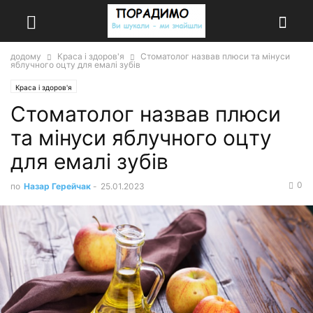
додому
Краса і здоров'я
Стоматолог назвав плюси та мінуси
яблучного оцту для емалі зубів
Краса і здоров'я
Стоматолог назвав плюси
та мінуси яблучного оцту
для емалі зубів
0
по
Назар Герейчак
-
25.01.2023