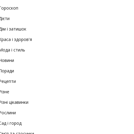
Гороскоп
Дієти
Дім і затишок
Краса і здоров'я
Мода і стиль
Новини
Поради
Рецепти
Різне
Різні цікавинки
Рослини
Сад і город
Сім'я та стосунки