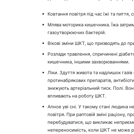
Ковтання повітря під час їжі та пиття, с
Млява моторика кишечника. Їжа затрим
газоутворюючих бактерій.
Вікові зміни ШКТ, що призводять до пр
Розлади травлення, спричинені діабе
кишечника, іншими захворюваннями.
Ліки. Здуття живота та надлишок газів 
протинабрякових препаратів, антибіотик
знижують артеріальний тиск. Полі. Вон
впливають на роботу ШКТ.
Апное уві сні. У такому стані людина н
повітря. При раптовій зміні раціону, 
перебудуватися, що викликає неприєм
непереносимість, коли ШКТ не може р