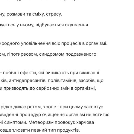
ну, розмови та сміху, стресу.
ується у ньому, відбувається скупчення
иродного уповільнення всіх процесів в організмі.
том, гіпотиреозом, синдромом подразненого
– побічні ефекти, які виникають при вживанні
ів, антидепресантів, полівітамінів, засобів, що
и призводять до серйозних змін в організмі,
ерідко дихає ротом, хропе і при цьому заковтує
проведенні процедур очищення організм не встигає
ні симптоми. Метеоризм провокує харчова
озщеплювати певний тип продуктів.