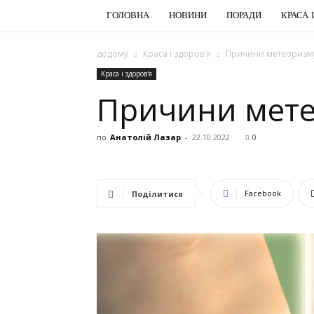
ГОЛОВНА
НОВИНИ
ПОРАДИ
КРАСА 
додому
Краса і здоров'я
Причини метеоризму
Краса і здоров'я
Причини мете
по
Анатолій Лазар
-
22.10.2022
0
Facebook
Поділитися