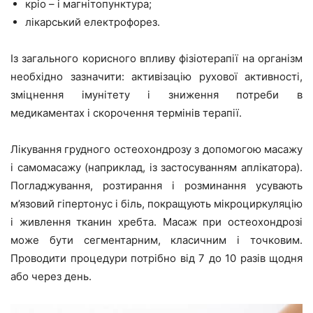
кріо – і магнітопунктура;
лікарський електрофорез.
Із загального корисного впливу фізіотерапії на організм
необхідно зазначити: активізацію рухової активності,
зміцнення імунітету і зниження потреби в
медикаментах і скорочення термінів терапії.
Лікування грудного остеохондрозу з допомогою масажу
і самомасажу (наприклад, із застосуванням аплікатора).
Погладжування, розтирання і розминання усувають
м’язовий гіпертонус і біль, покращують мікроциркуляцію
і живлення тканин хребта. Масаж при остеохондрозі
може бути сегментарним, класичним і точковим.
Проводити процедури потрібно від 7 до 10 разів щодня
або через день.