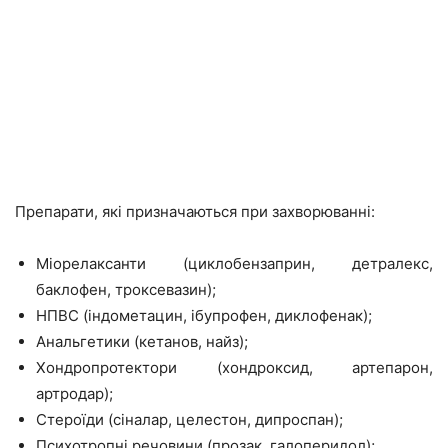
Препарати, які призначаються при захворюванні:
Міорелаксанти (циклобензаприн, детралекс,
баклофен, троксевазин);
НПВС (індометацин, ібупрофен, диклофенак);
Анальгетики (кетанов, найз);
Хондропротектори (хондроксид, артепарон,
артродар);
Стероїди (сіналар, целестон, дипроспан);
Психотропні речовини (прозак, галоперидол);