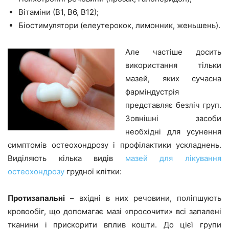
Вітаміни (В1, В6, В12);
Біостимулятори (елеутерокок, лимонник, женьшень).
Але частіше досить
використання тільки
мазей, яких сучасна
фарміндустрія
представляє безліч груп.
Зовнішні засоби
необхідні для усунення
симптомів остеохондрозу і профілактики ускладнень.
Виділяють кілька видів
мазей для лікування
остеохондрозу
грудної клітки:
Протизапальні
– вхідні в них речовини, поліпшують
кровообіг, що допомагає мазі «просочити» всі запалені
тканини і прискорити вплив кошти. До цієї групи