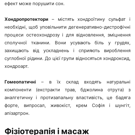
ефект може порушити сон.
Хондропротектори
– містять хондроїтину сульфат і
необхідні, щоб уповільнити дегенеративно-дистрофічні
процеси остеохондрозу і для відновлення, зміцнення
сполучної тканини. Вони усувають біль у грудях,
захищають від ускладнень і сприяють вироблення
суглобної рідини. До цієї групи відносяться хондроксид,
хондроарт.
Гомеопатичні
– в їх склад входять натуральні
компоненти (екстракти трав, бджолина отрута) з
аналгетичну і протизапальну властивість, це бадяга
форте, випросал, живокіст, крем Софія і шунгіт,
апізартрон.
Фізіотерапія і масаж