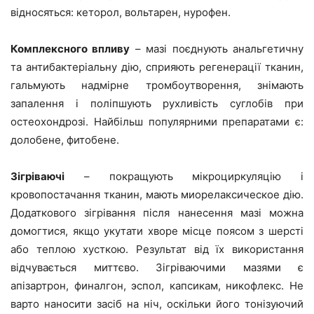
відносяться: кеторол, вольтарен, нурофен.
Комплексного впливу
– мазі поєднують анальгетичну
та антибактеріальну дію, сприяють регенерації тканин,
гальмують надмірне тромбоутворення, знімають
запалення і поліпшують рухливість суглобів при
остеохондрозі. Найбільш популярними препаратами є:
долобене, фитобене.
Зігріваючі
– покращують мікроциркуляцію і
кровопостачання тканин, мають миорелаксическое дію.
Додаткового зігрівання після нанесення мазі можна
домогтися, якщо укутати хворе місце поясом з шерсті
або теплою хусткою. Результат від їх використання
відчувається миттєво. Зігріваючими мазями є
апізартрон, финалгон, эспол, капсикам, никофлекс. Не
варто наносити засіб на ніч, оскільки його тонізуючий