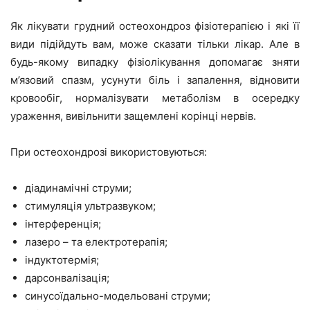
Як лікувати грудний остеохондроз фізіотерапією і які її
види підійдуть вам, може сказати тільки лікар. Але в
будь-якому випадку фізіолікування допомагає зняти
м’язовий спазм, усунути біль і запалення, відновити
кровообіг, нормалізувати метаболізм в осередку
ураження, вивільнити защемлені корінці нервів.
При остеохондрозі використовуються:
діадинамічні струми;
стимуляція ультразвуком;
інтерференція;
лазеро – та електротерапія;
індуктотермія;
дарсонвалізація;
синусоїдально-модельовані струми;