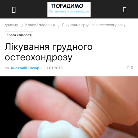
додому
Краса і здоров'я
Лікування грудного остеохондрозу
Краса і здоров'я
Лікування грудного
остеохондрозу
0
по
Анатолій Лазар
-
13.01.2015