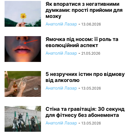
Як впоратися з негативними
думками: прості прийоми для
мозку
Анатолій Лазар
-
13.06.2026
Ямочка під носом: її роль та
еволюційний аспект
Анатолій Лазар
-
21.05.2026
5 незручних істин про відмову
від алкоголю
Анатолій Лазар
-
13.05.2026
Стіна та гравітація: 30 секунд
для фітнесу без абонемента
Анатолій Лазар
-
13.05.2026