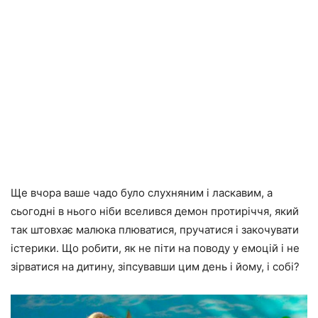
Ще вчора ваше чадо було слухняним і ласкавим, а
сьогодні в нього ніби вселився демон протиріччя, який
так штовхає малюка плюватися, пручатися і закочувати
істерики. Що робити, як не піти на поводу у емоцій і не
зірватися на дитину, зіпсувавши цим день і йому, і собі?