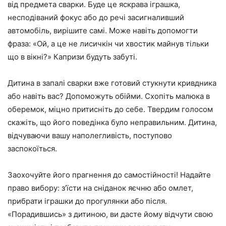
від предмета сварки. Буде це яскрава іграшка,
несподіваний фокус або до речі засигналивший
автомобіль, вирішите самі. Може навіть допомогти
фраза: «Ой, а це не лисичкін чи хвостик майнув тільки
що в вікні?» Капризи будуть забуті.
Дитина в запалі сварки вже готовий стукнути кривдника
або навіть вас? Допоможуть обійми. Схопіть малюка в
оберемок, міцно притисніть до себе. Твердим голосом
скажіть, що його поведінка було неправильним. Дитина,
відчуваючи вашу наполегливість, поступово
заспокоїться.
Заохочуйте його прагнення до самостійності! Надайте
право вибору: з’їсти на сніданок яєчню або омлет,
прибрати іграшки до прогулянки або після.
«Порадившись» з дитиною, ви дасте йому відчути свою