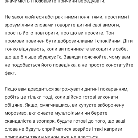
значимість і позбавите причини вередувати.
Не захоплюйтеся абстрактними поняттями, простими і
зрозумілими словами говорите дитині свої вимоги,
просіть його повторити, про що ви просите. Тон
промови повинен бути доброзичливим і спокійним. Діти
тонко відчувають, коли ви починаєте виходити з себе,
що ще більше збуджує їх. Завжди пояснюйте, чому вам
не подобається його поведінка, а не просто констатуйте
факт.
Якщо вам доводиться загрожувати дитині покаранням,
робіть це тільки тоді, коли дійсно готові виконати
обіцяне. Якщо, смягчившись, ви купуєте заборонену
морозиво, включаєте мультфільми чи берете
скандаліста в зоопарк, будьте готові до того, що ваші
слова не будуть сприйматися всерйоз і такі капризи
припинити таким чином вже не вдасться.