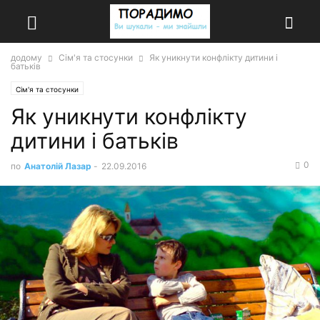
додому
Сім'я та стосунки
Як уникнути конфлікту дитини і
батьків
Сім'я та стосунки
Як уникнути конфлікту
дитини і батьків
0
по
Анатолій Лазар
-
22.09.2016