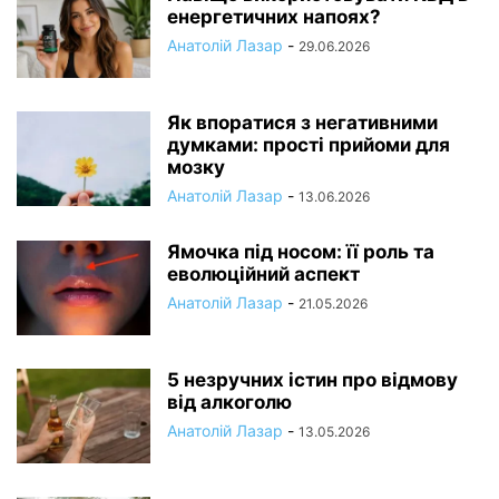
енергетичних напоях?
Анатолій Лазар
-
29.06.2026
Як впоратися з негативними
думками: прості прийоми для
мозку
Анатолій Лазар
-
13.06.2026
Ямочка під носом: її роль та
еволюційний аспект
Анатолій Лазар
-
21.05.2026
5 незручних істин про відмову
від алкоголю
Анатолій Лазар
-
13.05.2026