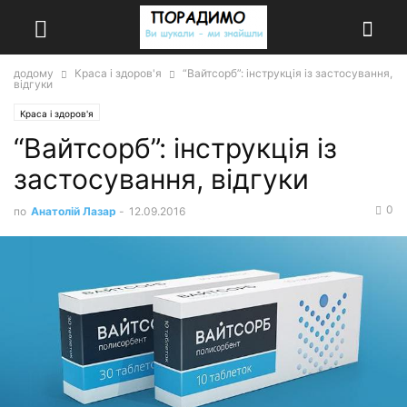
додому
Краса і здоров'я
“Вайтсорб”: інструкція із застосування,
відгуки
Краса і здоров'я
“Вайтсорб”: інструкція із
застосування, відгуки
0
по
Анатолій Лазар
-
12.09.2016