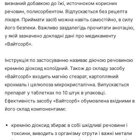
визнаний добавкою до їжі, источноком корисних
речовин, полисорбентом. Відпускається без рецепта
лікаря. Приймати засіб можна навіть самостійно, в силу
його безпеки. Важливо заздалегідь прочитати анотацію,
у якій зазначено докладні дані про медикаменту
«Вайтсорб».
Інструкція по застосуванню називає діючою речовиною
кремнію діоксид колоїдний. Також до складу засобу
«Вайтсорб» входить магнію стеарат, картопляний
крохмаль і целюлоза мікрокристалічна. Випускається
препарат у таблетках по 10 штук в упаковці.
Ефективність засобу «Вайтсорб» обумовлена вхідними в
його склад компонентами:
кремнію діоксид збирає в собі шкідливі речовини і
токсини, виводить з організму отрути і важкі метали