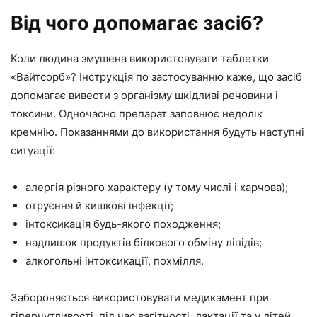
Від чого допомагає засіб?
Коли людина змушена використовувати таблетки
«Вайтсорб»? Інструкція по застосуванню каже, що засіб
допомагає вивести з організму шкідливі речовини і
токсини. Одночасно препарат заповнює недолік
кремнію. Показаннями до використання будуть наступні
ситуації:
алергія різного характеру (у тому числі і харчова);
отруєння й кишкові інфекції;
інтоксикація будь-якого походження;
надлишок продуктів білкового обміну ліпідів;
алкогольні інтоксикації, похмілля.
Забороняється використовувати медикамент при
гіперчутливості, під час вагітності, лактації та у дітей.