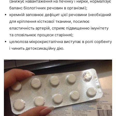
(знижує навантаження на печінку і нирки, нормалізує
баланс біологічних речовин в організмі);
кремній заповнює дефіцит цієї речовини (необхідний
для кріплення кісткової тканини, посилює
еластичність артерій, сприяє підвищенню імунітету
та сповільнює процеси старіння);
целюлоза мікрокристалічна виступає в ролі сорбенту
і чинить детоксикаційну дію.