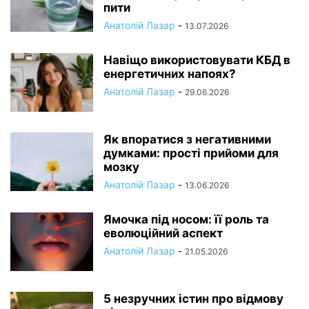
пити
Анатолій Лазар
-
13.07.2026
Навіщо використовувати КБД в
енергетичних напоях?
Анатолій Лазар
-
29.06.2026
Як впоратися з негативними
думками: прості прийоми для
мозку
Анатолій Лазар
-
13.06.2026
Ямочка під носом: її роль та
еволюційний аспект
Анатолій Лазар
-
21.05.2026
5 незручних істин про відмову