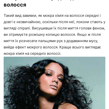
волосся
Такий вид завивки, як мокра хімія на волосся середні і
довгі є незвичайною, оскільки після неї, локони стають у
вигляді спіралі. Висушивши їх після миття голови феном,
ви отримуєте розкішну копицю волосся. Якщо ж після
миття їх розчесати пальцями рук з додаванням мусу,
вийде ефект мокрого волосся. Краще всього виглядає
мокра хімія на середніх волоссі.