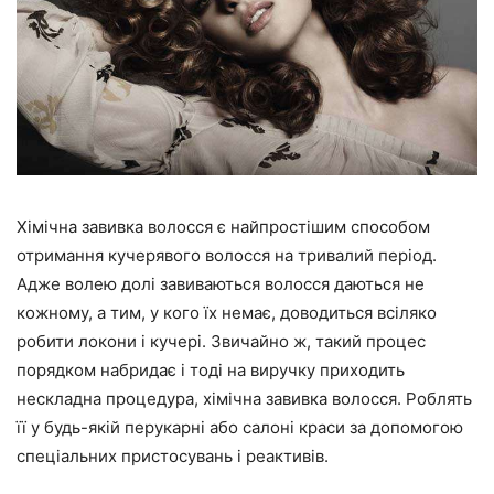
Хімічна завивка волосся є найпростішим способом
отримання кучерявого волосся на тривалий період.
Адже волею долі завиваються волосся даються не
кожному, а тим, у кого їх немає, доводиться всіляко
робити локони і кучері. Звичайно ж, такий процес
порядком набридає і тоді на виручку приходить
нескладна процедура, хімічна завивка волосся. Роблять
її у будь-якій перукарні або салоні краси за допомогою
спеціальних пристосувань і реактивів.