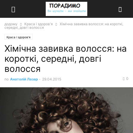
додому
Краса і здоров'я
Хімічна завивка волосся: на короткі,
середні, довгі волосся
Краса і здоров'я
Хімічна завивка волосся: на
короткі, середні, довгі
волосся
0
по
Анатолій Лазар
-
29.04.2015