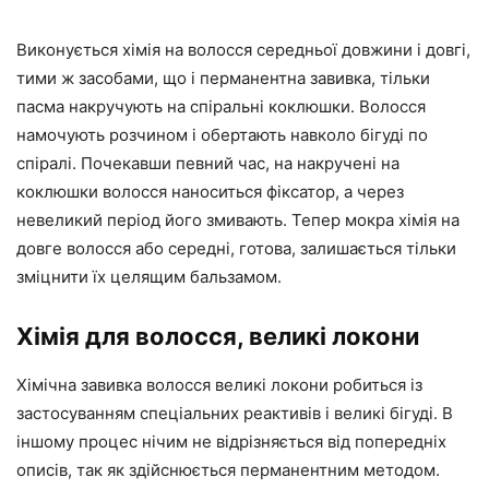
Виконується хімія на волосся середньої довжини і довгі,
тими ж засобами, що і перманентна завивка, тільки
пасма накручують на спіральні коклюшки. Волосся
намочують розчином і обертають навколо бігуді по
спіралі. Почекавши певний час, на накручені на
коклюшки волосся наноситься фіксатор, а через
невеликий період його змивають. Тепер мокра хімія на
довге волосся або середні, готова, залишається тільки
зміцнити їх целящим бальзамом.
Хімія для волосся, великі локони
Хімічна завивка волосся великі локони робиться із
застосуванням спеціальних реактивів і великі бігуді. В
іншому процес нічим не відрізняється від попередніх
описів, так як здійснюється перманентним методом.