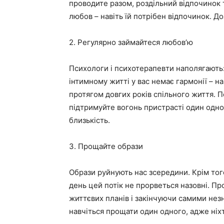
проводите разом, роздільний відпочинок 
любов – навіть їй потрібен відпочинок. Д
2. Регулярно займайтеся любов’ю
Психологи і психотерапевти наполягають:
інтимному житті у вас немає гармонії – н
протягом довгих років спільного життя. П
підтримуйте вогонь пристрасті один одн
близькість.
3. Прощайте образи
Образи руйнують нас зсередини. Крім тог
день цей потік не прорветься назовні. П
життєвих планів і закінчуючи самими незн
навчіться прощати один одного, адже ніхт