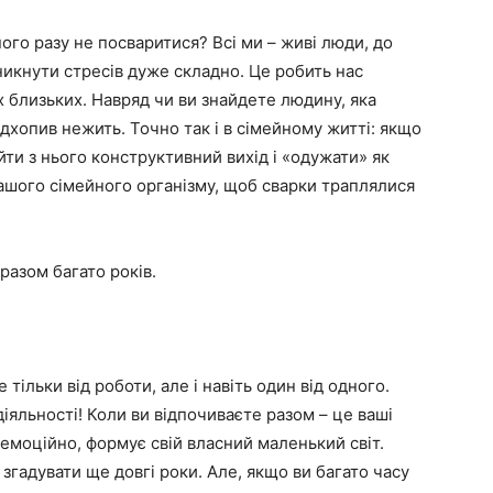
ого разу не посваритися? Всі ми – живі люди, до
никнути стресів дуже складно. Це робить нас
х близьких. Навряд чи ви знайдете людину, яка
дхопив нежить. Точно так і в сімейному житті: якщо
айти з нього конструктивний вихід і «одужати» як
ашого сімейного організму, щоб сварки траплялися
разом багато років.
тільки від роботи, але і навіть один від одного.
діяльності! Коли ви відпочиваєте разом – це ваші
 емоційно, формує свій власний маленький світ.
 згадувати ще довгі роки. Але, якщо ви багато часу