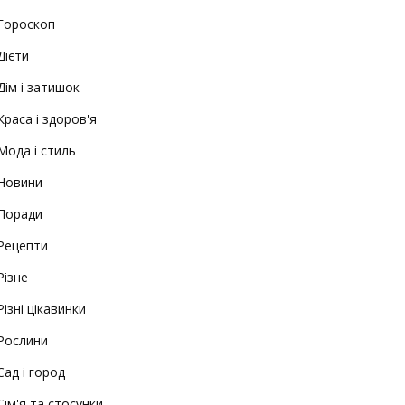
Гороскоп
Дієти
Дім і затишок
Краса і здоров'я
Мода і стиль
Новини
Поради
Рецепти
Різне
Різні цікавинки
Рослини
Сад і город
Сім'я та стосунки