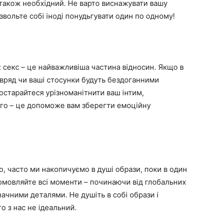
також необхідний. Не варто виснажувати вашу
озвольте собі іноді понудьгувати один по одному!
 секс – це найважливіша частина відносин. Якщо в
авряд чи ваші стосунки будуть бездоганними
остарайтеся урізноманітнити ваш інтим,
ого – це допоможе вам зберегти емоційну
о, часто ми накопичуємо в душі образи, поки в один
ромовляйте всі моменти – починаючи від глобальних
ачними деталями. Не душіть в собі образи і
о з нас не ідеальний.