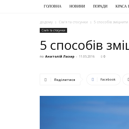
ГОЛОВНА
НОВИНИ
ПОРАДИ
КРАСА 
додому
Сім'я та стосунки
5 способів зміцнит
Сім'я та стосунки
5 способів зм
по
Анатолій Лазар
-
11.05.2016
0
Facebook
Поділитися