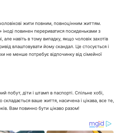
чоловікові жити повним, повноцінним життям.
 іноді повинен перериватися посиденьками з
і, але навіть в тому випадку, якщо чоловік захотів
ривід влаштовувати йому скандал. Це стосується і
хи не менше потребує відпочинку від сімейної
ий побут, діти і штамп в паспорті. Спільне хобі,
го складається ваше життя, насичена і цікава, все те,
оків. Вам повинно бути цікаво разом!