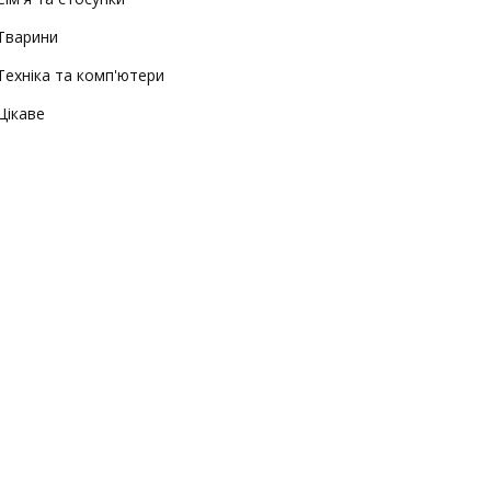
Тварини
Техніка та комп'ютери
Цікаве