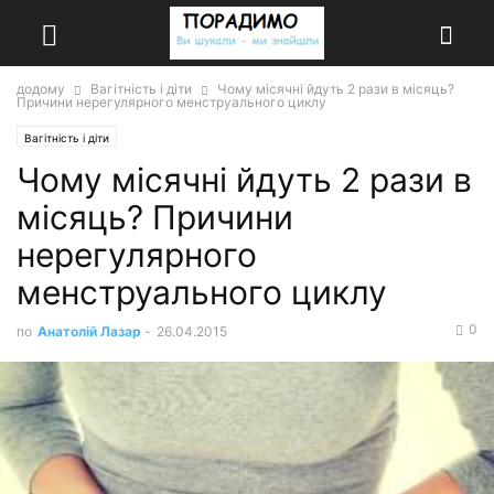
додому
Вагітність і діти
Чому місячні йдуть 2 рази в місяць?
Причини нерегулярного менструального циклу
Вагітність і діти
Чому місячні йдуть 2 рази в
місяць? Причини
нерегулярного
менструального циклу
0
по
Анатолій Лазар
-
26.04.2015