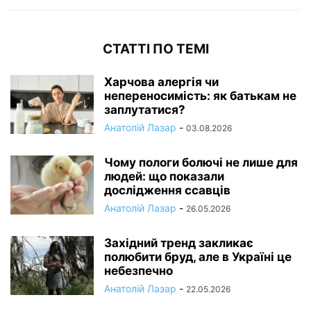
СТАТТІ ПО ТЕМІ
Харчова алергія чи
непереносимість: як батькам не
заплутатися?
Анатолій Лазар
-
03.08.2026
Чому пологи болючі не лише для
людей: що показали
дослідження ссавців
Анатолій Лазар
-
26.05.2026
Західний тренд закликає
полюбити бруд, але в Україні це
небезпечно
Анатолій Лазар
-
22.05.2026