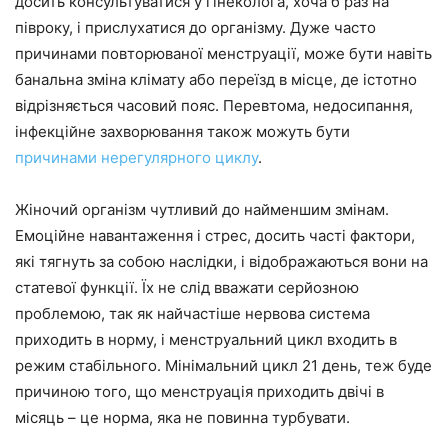
досить консультуватися у гінеколога, хоча б раз на
півроку, і прислухатися до організму. Дуже часто
причинами повторюваної менструації, може бути навіть
банальна зміна клімату або переїзд в місце, де істотно
відрізняється часовий пояс. Перевтома, недосипання,
інфекційне захворювання також можуть бути
причинами нерегулярного циклу
.
Жіночий організм чутливий до найменшим змінам.
Емоційне навантаження і стрес, досить часті фактори,
які тягнуть за собою наслідки, і відображаються вони на
статевої функції. Їх не слід вважати серйозною
проблемою, так як найчастіше нервова система
приходить в норму, і менструальний цикл входить в
режим стабільного. Мінімальний цикл 21 день, теж буде
причиною того, що менструація приходить двічі в
місяць – це норма, яка не повинна турбувати.