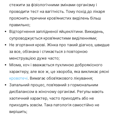
стежити за фізіологічними змінами організму і
проводити тест на вагітність. Тому похід до лікаря
прояснить причини кров’янистих виділень більш
правильно;
Відторгнення заплідненої яйцеклітини. Викидень,
супроводжується кров’янистими виділеннями;
Не згортання крові. Жінка про такий діагноз, швидше
за все, обізнана і стикається з повторною
менструацією дуже часто;
Міома, хоч і вважається пухлиною доброякісного
характеру, але все ж, це хвороба, яка викликає рясні
кровотечі
. Вимагає обов’язкового лікування;
Запальний процес, пов’язаний з гормональним
дисбалансом в жіночому організмі. Регулы мають
хаотичний характер, часто приходять або не
приходять зовсім. Така патологія самостійно не
вирішить;