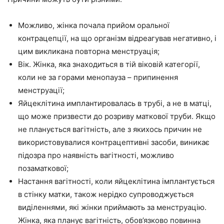
Можливо, жінка почала прийом оральної
контрацепції, на що організм відреагував негативно, і
цим викликана повторна менструація;
Вік. Жінка, яка знаходиться в тій віковій категорії,
коли не за горами менопауза – припинення
менструації;
Яйцеклітина имплантировалась в трубі, а не в матці,
що може призвести до розриву маткової труби. Якщо
не планується вагітність, але з якихось причин не
використовувалися контрацептивні засоби, виникає
підозра про наявність вагітності, можливо
позаматкової;
Настання вагітності, коли яйцеклітина імплантується
в стінку матки, також нерідко супроводжується
виділеннями, які жінки приймають за менструацію.
Жінка, яка планує вагітність, обов’язково повинна