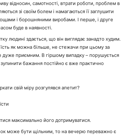
иву відносин, самотності, втрати роботи, проблем в
яються зі своїм болем і намагаються її заглушити
ощами і борошняними виробами. І перше, і друге
часом буде в наявності.
тку людині здається, що він виглядає занадто худим.
і їсть як можна більше, не стежачи при цьому за
е дуже приємним. В гіршому випадку – порушується
а зупинити бажання постійно є вже практично
кати свій міру розгулявся апетит?
їсти
атися максимально його дотримуватися.
нок може бути щільним, то на вечерю переважно є