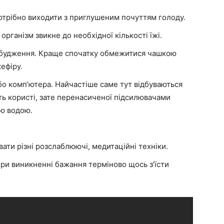
потрібно виходити з приглушеним почуттям голоду.
рганізм звикне до необхідної кількості їжі.
робудження. Краще спочатку обмежитися чашкою
ефіру.
або комп’ютера. Найчастіше саме тут відбуваються
ь користі, зате перенасиченої підсилювачами
ою водою.
вати різні розслаблюючі, медитаційні техніки.
при виникненні бажання терміново щось з’їсти