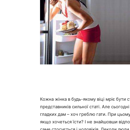
Кожна жінка в будь-якому віці мріє бути
представників сильної статі. Але сьогодні
гладких дам – хоч греблю гати. При цьому
якщо хочеться їсти? І не знайшовши відпо
саме стосується і чоловіків. Деколи люди