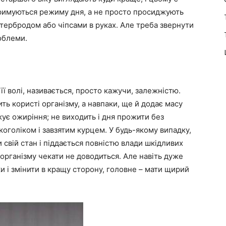
тримуються режиму дня, а не просто просиджують
тербродом або чіпсами в руках. Але треба звернути
облеми.
її волі, називається, просто кажучи, залежністю.
ть користі організму, а навпаки, ще й додає масу
ує ожиріння; не виходить і дня прожити без
коголіком і завзятим курцем. У будь-якому випадку,
свій стан і піддається повністю влади шкідливих
 організму чекати не доводиться. Але навіть дуже
и і змінити в кращу сторону, головне – мати щирий