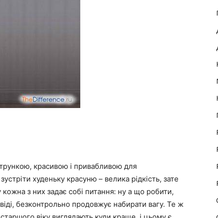
 стрункою, красивою і привабливою для
 зустріти худеньку красуню – велика рідкість, зате
 кожна з них задає собі питання: ну а що робити,
віді, безконтрольно продовжує набирати вагу. Те ж
 старшого віку виглядають куди краще, і цьому є