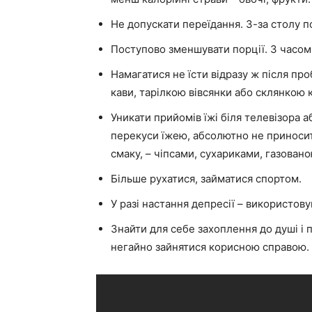
Не допускати переїдання. З-за столу 
Поступово зменшувати порції. З часом о
Намагатися не їсти відразу ж після п
кави, тарілкою вівсянки або склянкою к
Уникати прийомів їжі біля телевізора 
перекуси їжею, абсолютно не приносит
смаку, – чіпсами, сухариками, газован
Більше рухатися, займатися спортом.
У разі настання депресії – використову
Знайти для себе захоплення до душі і 
негайно зайнятися корисною справою.