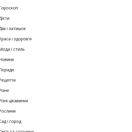
Гороскоп
Дієти
Дім і затишок
Краса і здоров'я
Мода і стиль
Новини
Поради
Рецепти
Різне
Різні цікавинки
Рослини
Сад і город
Сім'я та стосунки