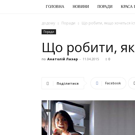
ГОЛОВНА
НОВИНИ
ПОРАДИ
КРАСА 
додому
Поради
Що робити, якщо хочеться їс
Поради
Що робити, як
по
Анатолій Лазар
-
11.04.2015
0
Facebook
Поділитися