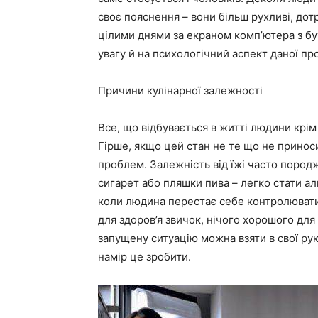
своє пояснення – вони більш рухливі, до
цілими днями за екраном комп’ютера з бу
увагу й на психологічний аспект даної пр
Причини кулінарної залежності
Все, що відбувається в житті людини крім 
Гірше, якщо цей стан не те що не приноси
проблем. Залежність від їжі часто породж
сигарет або пляшки пива – легко стати ал
коли людина перестає себе контролювати 
для здоров’я звичок, нічого хорошого для
запущену ситуацію можна взяти в свої рук
намір це зробити.