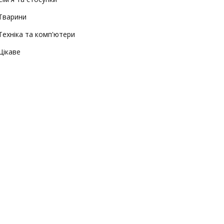
Тварини
Техніка та комп'ютери
Цікаве