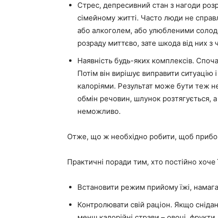
Стрес, депресивний стан з нагоди розр
сімейному житті. Часто люди не справл
або алкоголем, або улюбленими солод
розраду миттєво, зате шкода від них з 
Наявність будь-яких комплексів. Споча
Потім він вирішує виправити ситуацію 
калоріями. Результат може бути теж н
обмін речовин, шлунок розтягується, 
неможливо.
Отже, що ж необхідно робити, щоб прибор
Практичні поради тим, хто постійно хоче 
Встановити режим прийому їжі, намаг
Контролювати свій раціон. Якщо сніда
менш калорійні страви – овочі, фрукти.