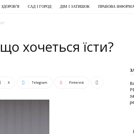
І ЗДОРОВ’Я
САД І ГОРОД
ДІМ І ЗАТИШОК
ПРАВОВА ІНФОРМА
ти?
що хочеться їсти?
З
X
Telegram
Pinterest
В
Р
з
р