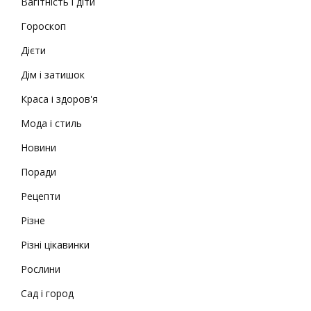
Вагітність і діти
Гороскоп
Дієти
Дім і затишок
Краса і здоров'я
Мода і стиль
Новини
Поради
Рецепти
Різне
Різні цікавинки
Рослини
Сад і город