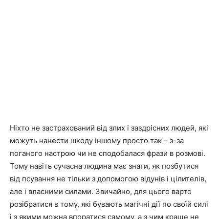
Ніхто не застрахований від злих і заздрісних людей, які
можуть нанести шкоду іншому просто так – з-за
поганого настрою чи не сподобалася фрази в розмові.
Тому навіть сучасна людина має знати, як позбутися
від псування не тільки з допомогою відунів і цілителів,
але і власними силами. Звичайно, для цього варто
розібратися в тому, які бувають магічні дії по своїй силі
і з якими можна впоратися самому, а з чим краще не