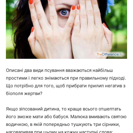
Описані два види псування вважаються найбільш
простими і легко знімаються при правильному підході.
Що потрібно для того, щоб прибрати прилип негатив з
біополя жертви?
Якщо зіпсований дитина, то краще всього отшептать
його зможе мати або бабуся. Малюка вмивають святою
водичкою, в якій попередньо тушкують три сірники,
наговаривая при цьому на кожну наступні слова: