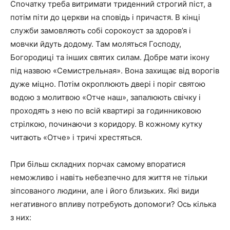
Спочатку треба витримати триденний строгий піст, а
потім піти до церкви на сповідь і причастя. В кінці
служби замовляють собі сорокоуст за здоров’я і
мовчки йдуть додому. Там моляться Господу,
Богородиці та інших святих силам. Добре мати ікону
під назвою «Семистрельная». Вона захищає від ворогів
дуже міцно. Потім окроплюють двері і поріг святою
водою з молитвою «Отче наш», запалюють свічку і
проходять з нею по всій квартирі за годинниковою
стрілкою, починаючи з коридору. В кожному кутку
читають «Отче» і тричі хрестяться.
При більш складних порчах самому впоратися
неможливо і навіть небезпечно для життя не тільки
зіпсованого людини, але і його близьких. Які види
негативного впливу потребують допомоги? Ось кілька
з них: