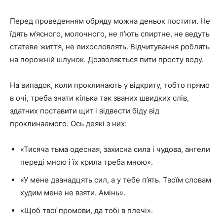
Перед проведенням обряду можна деньок постити. Не
їдять м’ясного, молочного, не п’ють спиртне, не ведуть
статеве життя, не лихословлять. Відчитування роблять
на порожній шлунок. Дозволяється пити просту воду.
На випадок, коли проклинають у відкриту, тобто прямо
в очі, треба знати кілька так званих швидких слів,
здатних поставити щит і відвести біду від
проклинаемого. Ось деякі з них:
«Тисяча тьма одесная, захисна сила і чудова, ангели
переді мною і їх крила треба мною».
«У мене дванадцять сил, а у тебе п’ять. Твоїм словам
худим мене не взяти. Амінь».
«Щоб твої промови, да тобі в плечі».