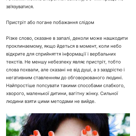
зв’язуватися.
Пристріт або погане побажання слідом
Різке слово, сказане в запалі, деколи може нашкодити
проклинаемому, якщо йдеться в момент, коли небо
відкрите для сприйняття інформації і вербальних
текстів. Не меншу небезпеку являє пристріт, тобто
слова похвали, але сказані не від душі, а з заздрістю і
негативним ставленням до обговорюваного людині.
Найпростіше попсувати такими способами слабкого,
хворого, маленької дитини, вагітну жінку. Сильної
людини взяти цими методами не вийде.