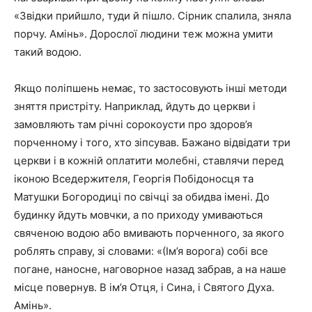
«Звідки прийшло, туди й пішло. Сірник спалила, зняла
порчу. Амінь». Дорослої людини теж можна умити
такий водою.
Якщо поліпшень немає, то застосовують інші методи
зняття пристріту. Наприклад, йдуть до церкви і
замовляють там річні сорокоусти про здоров’я
порченному і того, хто зіпсував. Бажано відвідати три
церкви і в кожній оплатити молебні, ставлячи перед
іконою Вседержителя, Георгія Побідоносця та
Матушки Богородиці по свічці за обидва імені. До
будинку йдуть мовчки, а по приходу умиваються
свяченою водою або вмивають порченного, за якого
роблять справу, зі словами: «(Ім’я ворога) собі все
погане, наносне, наговорное назад забрав, а на наше
місце повернув. В ім’я Отця, і Сина, і Святого Духа.
Амінь».