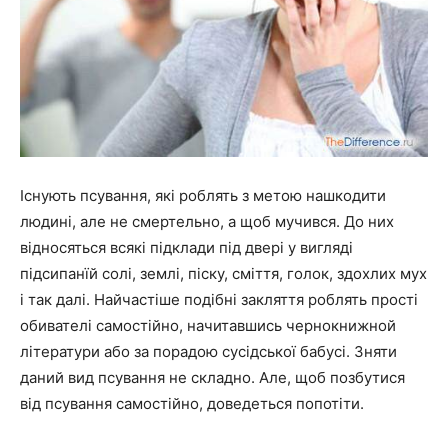
Існують псування, які роблять з метою нашкодити
людині, але не смертельно, а щоб мучився. До них
відносяться всякі підклади під двері у вигляді
підсипанїй солі, землі, піску, сміття, голок, здохлих мух
і так далі. Найчастіше подібні закляття роблять прості
обивателі самостійно, начитавшись чернокнижной
літератури або за порадою сусідської бабусі. Зняти
даний вид псування не складно. Але, щоб позбутися
від псування самостійно, доведеться попотіти.