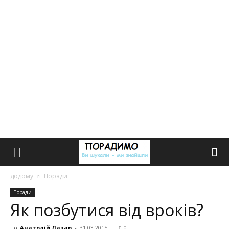
додому
Поради
Поради
Як позбутися від вроків?
по
Анатолій Лазар
-
31.03.2015
0