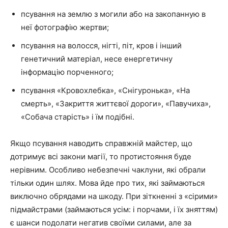
псування на землю з могили або на закопанную в
неї фотографію жертви;
псування на волосся, нігті, піт, кров і інший
генетичний матеріал, несе енергетичну
інформацію порченного;
псування «Кровохлебка», «Снігуронька», «На
смерть», «Закриття життєвої дороги», «Павучиха»,
«Собача старість» і їм подібні.
Якщо псування наводить справжній майстер, що
дотримує всі закони магії, то протистояння буде
нерівним. Особливо небезпечні чаклуни, які обрали
тільки один шлях. Мова йде про тих, які займаються
виключно обрядами на шкоду. При зіткненні з «сірими»
підмайстрами (займаються усім: і порчами, і їх зняттям)
є шанси подолати негатив своїми силами, але за