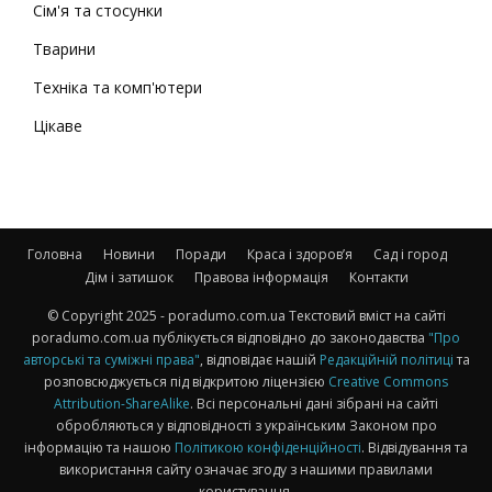
Сім'я та стосунки
Тварини
Техніка та комп'ютери
Цікаве
Головна
Новини
Поради
Краса і здоров’я
Сад і город
Дім і затишок
Правова інформація
Контакти
© Copyright 2025 - poradumo.com.ua Текстовий вміст на сайті
poradumo.com.ua публікується відповідно до законодавства
"Про
авторські та суміжні права"
, відповідає нашій
Редакційній політиці
та
розповсюджується під відкритою ліцензією
Creative Commons
Attribution-ShareAlike
. Всі персональні дані зібрані на сайті
обробляються у відповідності з українським Законом про
інформацію та нашою
Політикою конфіденційності
. Відвідування та
використання сайту означає згоду з нашими правилами
користування.