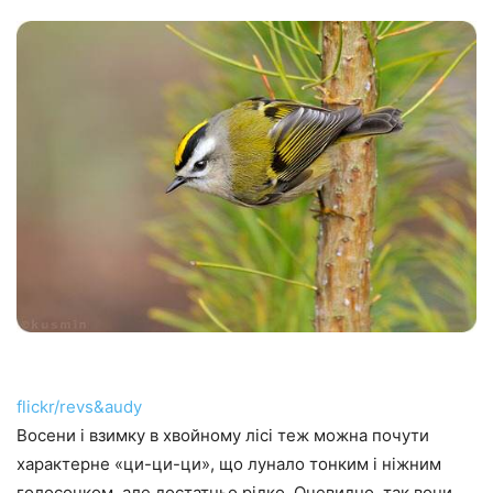
flickr/revs&audy
Восени і взимку в хвойному лісі теж можна почути
характерне «ци-ци-ци», що лунало тонким і ніжним
голосочком, але достатньо рідко. Очевидно, так вони