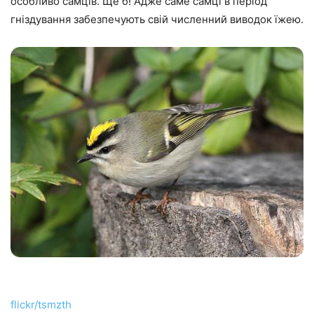
особливо самців. Ще б! Адже саме самці в період
гніздування забезпечують свій численний виводок їжею.
flickr/tsmzth