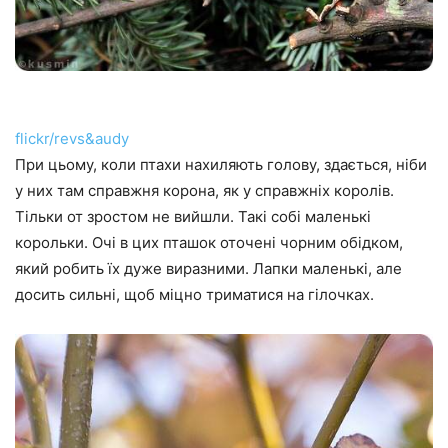
flickr/revs&audy
При цьому, коли птахи нахиляють голову, здається, ніби
у них там справжня корона, як у справжніх королів.
Тільки от зростом не вийшли. Такі собі маленькі
корольки. Очі в цих пташок оточені чорним обідком,
який робить їх дуже виразними. Лапки маленькі, але
досить сильні, щоб міцно триматися на гілочках.