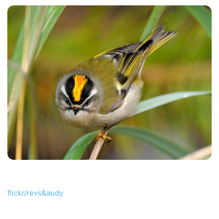
flickr/revs&audy