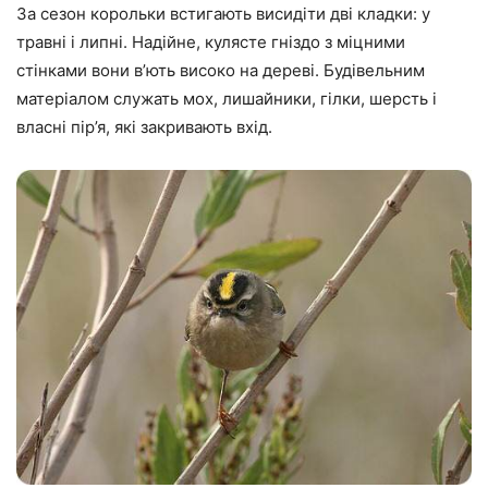
За сезон корольки встигають висидіти дві кладки: у
травні і липні. Надійне, кулясте гніздо з міцними
стінками вони в’ють високо на дереві. Будівельним
матеріалом служать мох, лишайники, гілки, шерсть і
власні пір’я, які закривають вхід.