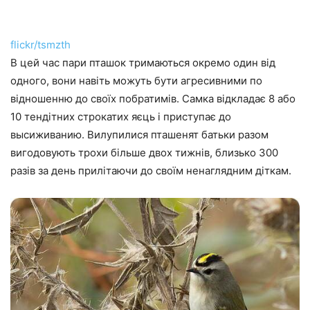
flickr/tsmzth
В цей час пари пташок тримаються окремо один від
одного, вони навіть можуть бути агресивними по
відношенню до своїх побратимів. Самка відкладає 8 або
10 тендітних строкатих яєць і приступає до
высиживанию. Вилупилися пташенят батьки разом
вигодовують трохи більше двох тижнів, близько 300
разів за день прилітаючи до своїм ненаглядним діткам.