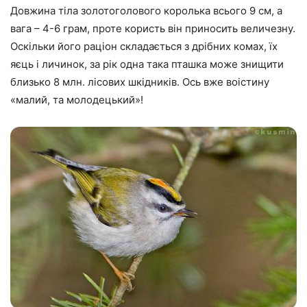
Довжина тіла золотоголового королька всього 9 см, а
вага – 4-6 грам, проте користь він приносить величезну.
Оскільки його раціон складається з дрібних комах, їх
яєць і личинок, за рік одна така пташка може знищити
близько 8 млн. лісових шкідників. Ось вже воістину
«малий, та молодецький»!