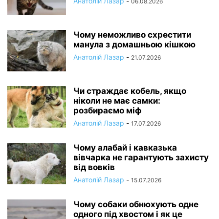
Анатолій Лазар
-
06.08.2026
Чому неможливо схрестити
манула з домашньою кішкою
Анатолій Лазар
-
21.07.2026
Чи страждає кобель, якщо
ніколи не має самки:
розбираємо міф
Анатолій Лазар
-
17.07.2026
Чому алабай і кавказька
вівчарка не гарантують захисту
від вовків
Анатолій Лазар
-
15.07.2026
Чому собаки обнюхують одне
одного під хвостом і як це