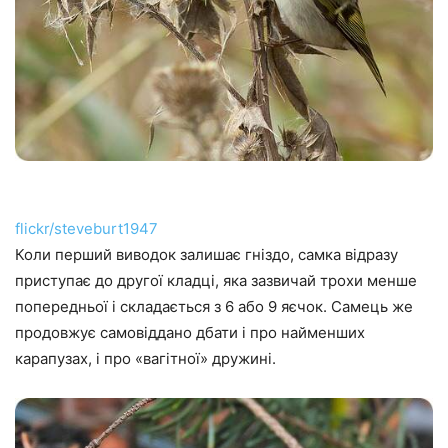
flickr/steveburt1947
Коли перший виводок залишає гніздо, самка відразу
приступає до другої кладці, яка зазвичай трохи менше
попередньої і складається з 6 або 9 яєчок. Самець же
продовжує самовіддано дбати і про найменших
карапузах, і про «вагітної» дружині.