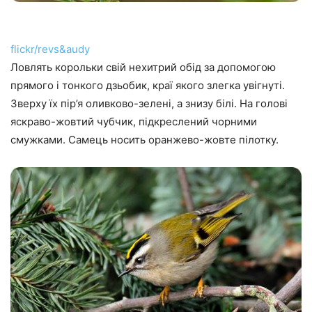
flickr/revs&audy
Ловлять корольки свій нехитрий обід за допомогою
прямого і тонкого дзьобик, краї якого злегка увігнуті.
Зверху їх пір’я оливково-зелені, а знизу білі. На голові
яскраво-жовтий чубчик, підкреслений чорними
смужками. Самець носить оранжево-жовте пілотку.