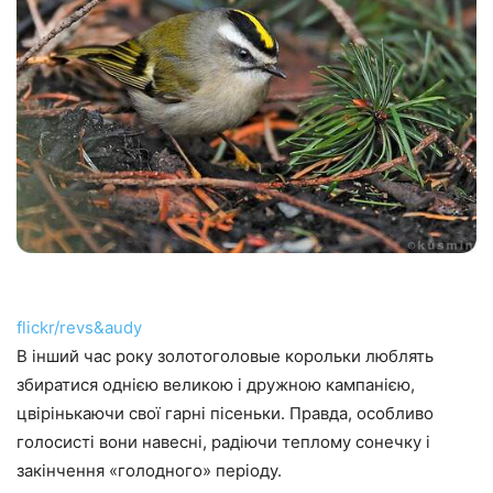
flickr/revs&audy
В інший час року золотоголовые корольки люблять
збиратися однією великою і дружною кампанією,
цвірінькаючи свої гарні пісеньки. Правда, особливо
голосисті вони навесні, радіючи теплому сонечку і
закінчення «голодного» періоду.