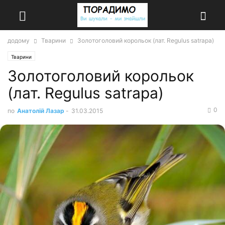
додому
Тварини
Золотоголовий корольок (лат. Regulus satrapa)
Тварини
Золотоголовий корольок
(лат. Regulus satrapa)
0
по
Анатолій Лазар
-
31.03.2015