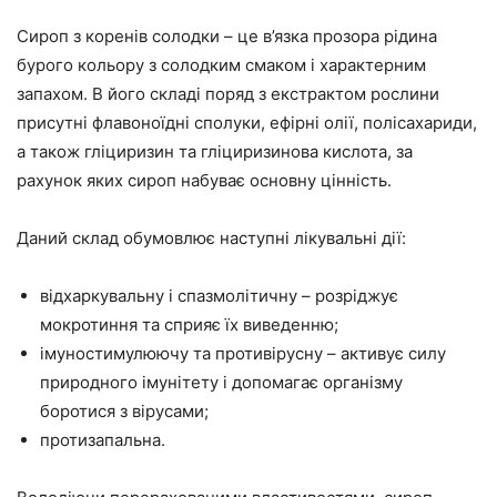
Сироп з коренів солодки – це в’язка прозора рідина
бурого кольору з солодким смаком і характерним
запахом. В його складі поряд з екстрактом рослини
присутні флавоноїдні сполуки, ефірні олії, полісахариди,
а також гліциризин та гліциризинова кислота, за
рахунок яких сироп набуває основну цінність.
Даний склад обумовлює наступні лікувальні дії:
відхаркувальну і спазмолітичну – розріджує
мокротиння та сприяє їх виведенню;
імуностимулюючу та противірусну – активує силу
природного імунітету і допомагає організму
боротися з вірусами;
протизапальна.