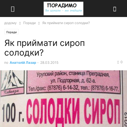
додому
Поради
Як приймати сироп солодки?
Поради
Як приймати сироп
солодки?
0
по
Анатолій Лазар
-
28.03.2015