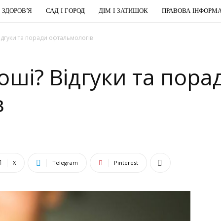
І ЗДОРОВ’Я
САД І ГОРОД
ДІМ І ЗАТИШОК
ПРАВОВА ІНФОРМА
Відгуки та поради офтальмологів
роші? Відгуки та пора
в
X
Telegram
Pinterest