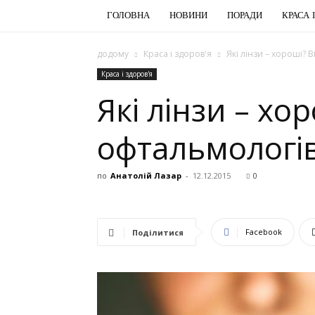
ГОЛОВНА
НОВИНИ
ПОРАДИ
КРАСА 
додому
Краса і здоров'я
Які лінзи – хороші? 
Краса і здоров'я
Які лінзи – хо
офтальмологі
по
Анатолій Лазар
-
12.12.2015
0
Facebook
Поділитися