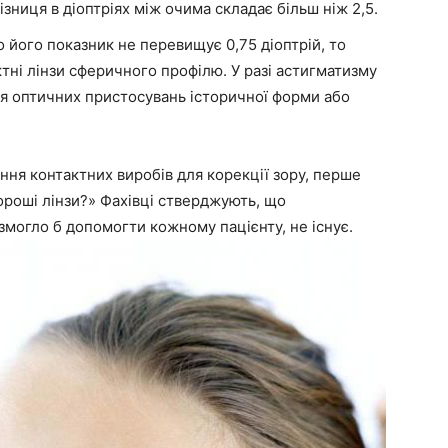
ізниця в діоптріях між очима складає більш ніж 2,5.
 його показник не перевищує 0,75 діоптрій, то
тні лінзи сферичного профілю. У разі астигматизму
я оптичних пристосувань історичної форми або
ння контактних виробів для корекції зору, перше
хороші лінзи?» Фахівці стверджують, що
 змогло б допомогти кожному пацієнту, не існує.