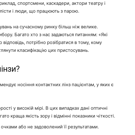
риклад, спортсмени, каскадери, актори театру і
лісти і люди, що працюють з парою.
вань на сучасному ринку більш ніж велике.
бору. Багато хто з нас задаються питанням: «Які
 відповідь, потрібно розібратися в тому, кому
зглянути класифікацію цих пристосувань.
інзи?
мендує носіння контактних лінз пацієнтам, у яких є
ості у високій мірі. В цих випадках дані оптичні
ато краща якість зору і відмінні показники чіткості.
очками або не задоволений її результатами.