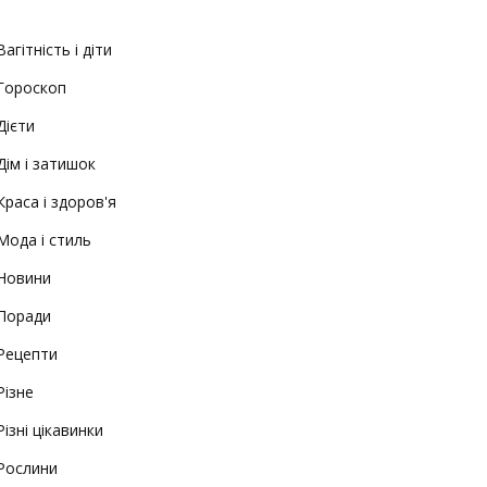
Вагітність і діти
Гороскоп
Дієти
Дім і затишок
Краса і здоров'я
Мода і стиль
Новини
Поради
Рецепти
Різне
Різні цікавинки
Рослини