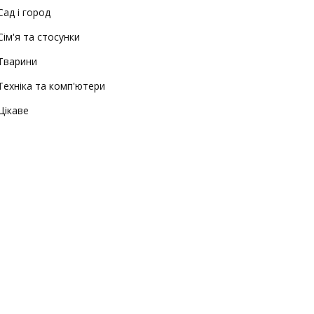
Сад і город
Сім'я та стосунки
Тварини
Техніка та комп'ютери
Цікаве