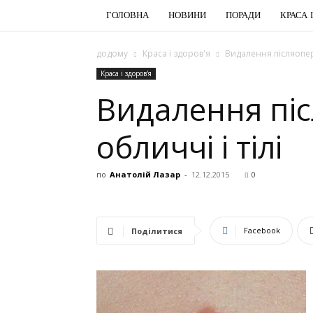
ГОЛОВНА
НОВИНИ
ПОРАДИ
КРАСА 
додому
Краса і здоров'я
Видалення післяопера
Краса і здоров'я
Видалення піс
обличчі і тілі
по
Анатолій Лазар
-
12.12.2015
0
Facebook
Поділитися