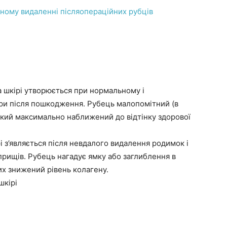
ному видаленні післяопераційних рубців
а шкірі утворюється при нормальному і
ри після пошкодження. Рубець малопомітний (в
, який максимально наближений до відтінку здорової
і з’являється після невдалого видалення родимок і
прищів. Рубець нагадує ямку або заглиблення в
них знижений рівень колагену.
шкірі