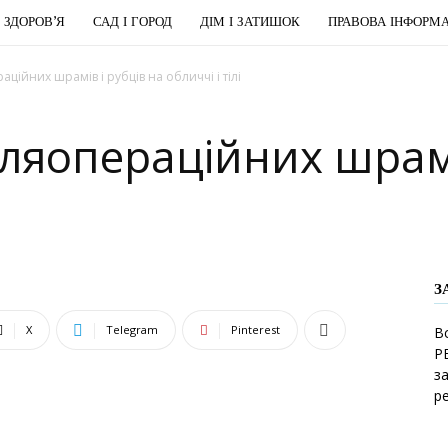
І ЗДОРОВ’Я
САД І ГОРОД
ДІМ І ЗАТИШОК
ПРАВОВА ІНФОРМА
ційних шрамів і рубців на обличчі і тілі
ляопераційних шрамі
З
X
Telegram
Pinterest
В
Р
з
р