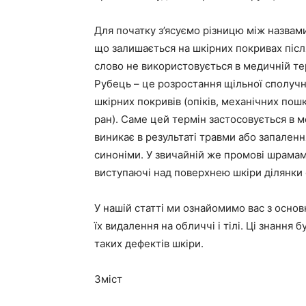
Для початку з’ясуємо різницю між назвам
що залишається на шкірних покривах післ
слово не використовується в медичній терм
Рубець – це розростання щільної сполуч
шкірних покривів (опіків, механічних пош
ран). Саме цей термін застосовується в 
виникає в результаті травми або запален
синоніми. У звичайній же промові шрамам
виступаючі над поверхнею шкіри ділянки 
У нашій статті ми ознайомимо вас з осно
їх видалення на обличчі і тілі. Ці знання 
таких дефектів шкіри.
Зміст