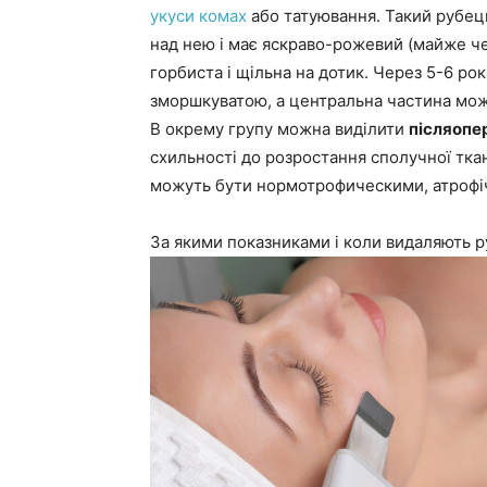
укуси комах
або татуювання. Такий рубець
над нею і має яскраво-рожевий (майже ч
горбиста і щільна на дотик. Через 5-6 рок
зморшкуватою, а центральна частина може
В окрему групу можна виділити
післяопер
схильності до розростання сполучної ткани
можуть бути нормотрофическими, атрофі
За якими показниками і коли видаляють р