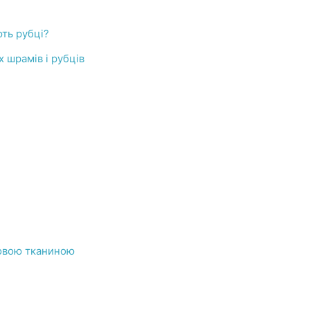
ють рубці?
 шрамів і рубців
овою тканиною