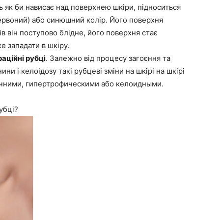
 як би нависає над поверхнею шкіри, підноситься
ервоний) або синюшний колір. Його поверхня
ів він поступово блідне, його поверхня стає
 западати в шкіру.
аційні рубці
. Залежно від процесу загоєння та
ни і келоідозу такі рубцеві зміни на шкірі на шкірі
чними, гипертрофическими або келоидными.
убці?