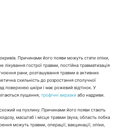
покривів. Причинами його появи можуть стати опіки,
не лікування гострої травми, постійна травматизація
гноєння рани, розташування травми в активних
генетична схильність до розростання сполучної
ад поверхнею шкіри і має рожевий відтінок. У
рігаються лущення,
трофічні виразки
або надриви.
схожий на пухлину. Причинами його появи стають
оідозу, масштаб і місце травми (вуха, область лобка
рення можуть травми, операції, вакцинації, опіки,