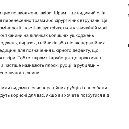
и цих пошкоджень шкіри. Шрам – це видимий слід,
я перенесених травм або хірургічних втручань. Це
інології і частіше зустрічається у звичайній мові.
ної тканини на ділянках колишніх ушкоджень
коджень, виразок, гнійників або післяопераційних
медицині для позначення шкірного дефекту, що
ня шкіри. Тобто «шрам» і «рубець» це практично
и частіше називають плоскі рубці, а рубцями –
сполучної тканини.
вними видами післяопераційних рубців і способами
будуть корисні для вас, якщо ви хочете позбутися від