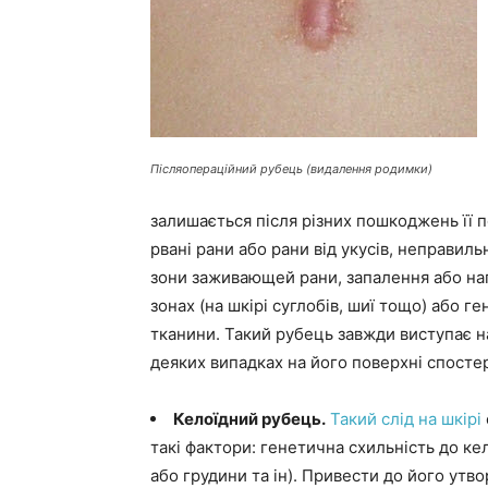
Післяопераційний рубець (видалення родимки)
залишається після різних пошкоджень її 
рвані рани або рани від укусів, неправиль
зони заживающей рани, запалення або на
зонах (на шкірі суглобів, шиї тощо) або 
тканини. Такий рубець завжди виступає н
деяких випадках на його поверхні спосте
Келоїдний рубець.
Такий слід на шкірі
такі фактори: генетична схильність до кел
або грудини та ін). Привести до його утво