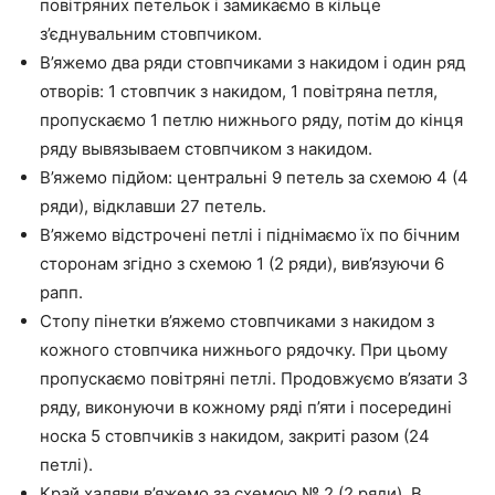
повітряних петельок і замикаємо в кільце
з’єднувальним стовпчиком.
В’яжемо два ряди стовпчиками з накидом і один ряд
отворів: 1 стовпчик з накидом, 1 повітряна петля,
пропускаємо 1 петлю нижнього ряду, потім до кінця
ряду вывязываем стовпчиком з накидом.
В’яжемо підйом: центральні 9 петель за схемою 4 (4
ряди), відклавши 27 петель.
В’яжемо відстрочені петлі і піднімаємо їх по бічним
сторонам згідно з схемою 1 (2 ряди), вив’язуючи 6
рапп.
Стопу пінетки в’яжемо стовпчиками з накидом з
кожного стовпчика нижнього рядочку. При цьому
пропускаємо повітряні петлі. Продовжуємо в’язати 3
ряду, виконуючи в кожному ряді п’яти і посередині
носка 5 стовпчиків з накидом, закриті разом (24
петлі).
Край халяви в’яжемо за схемою № 2 (2 ряди). В