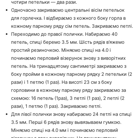
чотири петельки — два рази.
Одночасно закриваємо центральні вісім петельок
для горлечка. І відбираємо з кожного боку горла в
кожному парному ряду сім петель. Закриваємо петлі.
Переходимо до правої полички. Набираємо 40
петель, спиці беремо 3.5 мм. Шість рядів в’яжемо
простий резиночкою. Міняємо спиці на 4.0 і
починаємо перловий візерунок знову з виворітних
петель. На тринадцятому сантиметрі закриваємо з
боку пройми в кожному парному рядку 2 петельки (2
рази) і 1 петлю (1 раз). На висоті 23 см з боку
горловини в кожному парному ряду закриваємо за
схемою: 16 петель (1раз), 3 петлі (1 раз), 2 петлі (2
рази), 1 петлю (1 раз). Закриваємо петлі.
Для лівої полички знову набираємо 24 петлі на спиці
3.5 мм. Перші 6 рядів знову вывязываем гумкою.
Міняємо спиці на 4.0 мм і починаємо перловий