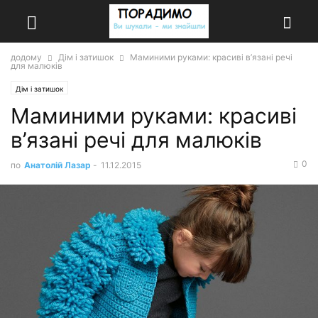
додому
Дім і затишок
Маминими руками: красиві в’язані речі
для малюків
Дім і затишок
Маминими руками: красиві
в’язані речі для малюків
0
по
Анатолій Лазар
-
11.12.2015