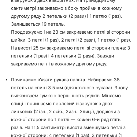
візерунок з двох виворітних. На тринадцятому
сантиметрі закриваємо з боку пройми в кожному
другому ряду 2 петельки (2 рази) і 1 петлю (1раз).
Залишається 19 петель.
Продовжуємо і на 23 см закриваємо петлі зі сторони
шийки: 3 петлі (1 раз), 2 петлі (2 рази), 1 петлю (1 раз).
На висоті 25 см закриваємо петлі зі сторони плеча: 3
петельки (1 раз) і 4 петельки (2 рази). Завжди
закриваємо петлі в кожному другому ряду.
Починаємо в’язати рукава пальта. Набираємо 38
петель на спиці 3.5 мм (для кожного рукава). Знову
вывязываем гумкою перші шість рядків. Міняємо
спиці і починаємо перловий візерунок з двох
лицьових (2 ізн., 2 осіб., 2изн., 2лиц.), додаючи з
кожної сторони по 1 петлі — кожен 6-й ряд п’ять
разів. На 11,5 сантиметрі висоти зменшуємо петлі з
кожної сторони: 4 петельки (1 раз), 3 петельки (1