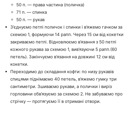
50 п. — права частина (поличка)
71 п. — спинка
50 п. — рукав
З’єднуємо петлі поличок і спинки і в’яжемо гачком за
схемою 1, формуючи 14 рапп. Через 15 см від кокетки
закриваємо петлі. Відновлюємо в’язання з 50 петлі
кожного рукава за схемою 1, вив’язуючи 5 рапп.(60
петель). Закінчуємо в’язання на довжині 12 см від
кокетки.
Переходимо до складання кофти: по низу рукавів
спицями піднімаємо 40 петель, в’яжемо гумку три
сантиметри. Зшиваємо рукави, а полички і виріз
горловини обв’язуємо за схемою 2. Не забуваємо про
стрічку — протягуємо її в отримані отвори.