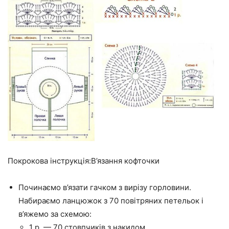
Покрокова інструкція:В’язання кофточки
Починаємо в’язати гачком з вирізу горловини.
Набираємо ланцюжок з 70 повітряних петельок і
в’яжемо за схемою:
1 р. — 70 стовпчиків з накидом