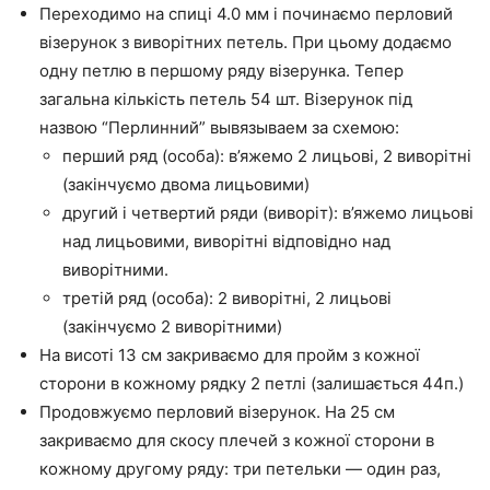
Переходимо на спиці 4.0 мм і починаємо перловий
візерунок з виворітних петель. При цьому додаємо
одну петлю в першому ряду візерунка. Тепер
загальна кількість петель 54 шт. Візерунок під
назвою “Перлинний” вывязываем за схемою:
перший ряд (особа): в’яжемо 2 лицьові, 2 виворітні
(закінчуємо двома лицьовими)
другий і четвертий ряди (виворіт): в’яжемо лицьові
над лицьовими, виворітні відповідно над
виворітними.
третій ряд (особа): 2 виворітні, 2 лицьові
(закінчуємо 2 виворітними)
На висоті 13 см закриваємо для пройм з кожної
сторони в кожному рядку 2 петлі (залишається 44п.)
Продовжуємо перловий візерунок. На 25 см
закриваємо для скосу плечей з кожної сторони в
кожному другому ряду: три петельки — один раз,