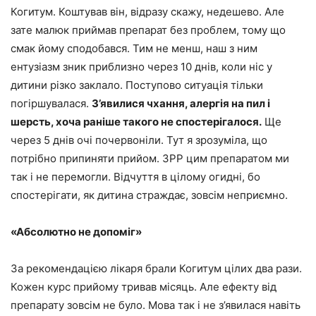
Когитум. Коштував він, відразу скажу, недешево. Але
зате малюк приймав препарат без проблем, тому що
смак йому сподобався. Тим не менш, наш з ним
ентузіазм зник приблизно через 10 днів, коли ніс у
дитини різко заклало. Поступово ситуація тільки
погіршувалася.
З’явилися чхання, алергія на пил і
шерсть, хоча раніше такого не спостерігалося.
Ще
через 5 днів очі почервоніли. Тут я зрозуміла, що
потрібно припиняти прийом. ЗРР цим препаратом ми
так і не перемогли. Відчуття в цілому огидні, бо
спостерігати, як дитина страждає, зовсім неприємно.
«Абсолютно не допоміг»
За рекомендацією лікаря брали Когитум цілих два рази.
Кожен курс прийому тривав місяць. Але ефекту від
препарату зовсім не було. Мова так і не з’явилася навіть