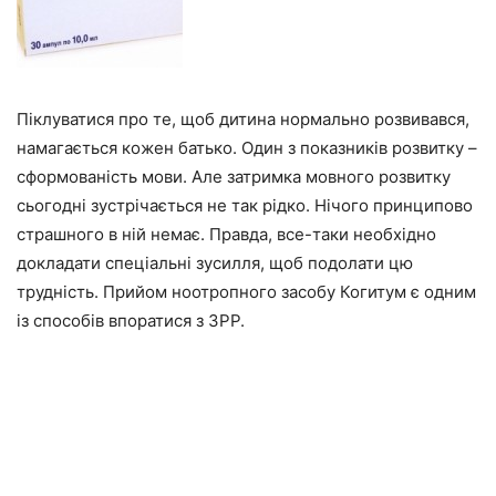
Піклуватися про те, щоб дитина нормально розвивався,
намагається кожен батько. Один з показників розвитку –
сформованість мови. Але затримка мовного розвитку
сьогодні зустрічається не так рідко. Нічого принципово
страшного в ній немає. Правда, все-таки необхідно
докладати спеціальні зусилля, щоб подолати цю
трудність. Прийом ноотропного засобу Когитум є одним
із способів впоратися з ЗРР.