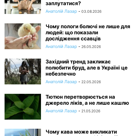
заплутатися?
Анатолій Лазар
-
03.08.2026
Чому пологи болючі не лише для
людей: що показали
дослідження ссавців
Анатолій Лазар
-
26.05.2026
Західний тренд закликає
полюбити бруд, але в Україні це
небезпечно
Анатолій Лазар
-
22.05.2026
Тютюн перетворюється на
джерело ліків, а не лише кашлю
Анатолій Лазар
-
21.05.2026
Чому кава може викликати