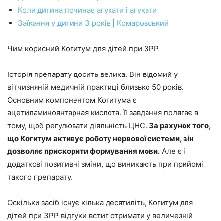
Коли дитина починає агукати і агукати
Заїкання у дитини 3 років | Комаровський
Чим корисний Когитум для дітей при ЗРР
Історія препарату досить велика. Він відомий у
вітчизняній медичній практиці близько 50 років.
Основним компонентом Когитума є
ацетиламиноянтарная кислота. Її завдання полягає в
тому, щоб регулювати діяльність ЦНС.
За рахунок того,
що Когитум активує роботу нервової системи, він
дозволяє прискорити формування мови.
Але є і
додаткові позитивні зміни, що виникають при прийомі
такого препарату.
Оскільки засіб існує кілька десятиліть, Когитум для
дітей при ЗРР відгуки встиг отримати у величезній