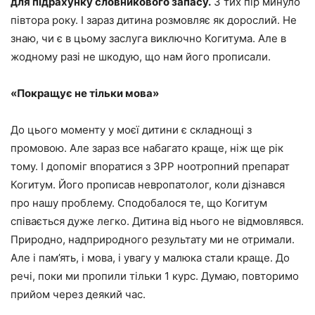
для підрахунку словникового запасу.
З тих пір минуло
півтора року. І зараз дитина розмовляє як дорослий. Не
знаю, чи є в цьому заслуга виключно Когитума. Але в
жодному разі не шкодую, що нам його прописали.
«Покращує не тільки мова»
До цього моменту у моєї дитини є складнощі з
промовою. Але зараз все набагато краще, ніж ще рік
тому. І допоміг впоратися з ЗРР ноотропний препарат
Когитум. Його прописав невропатолог, коли дізнався
про нашу проблему. Сподобалося те, що Когитум
співається дуже легко. Дитина від нього не відмовлявся.
Природно, надприродного результату ми не отримали.
Але і пам’ять, і мова, і увагу у малюка стали краще. До
речі, поки ми пропили тільки 1 курс. Думаю, повторимо
прийом через деякий час.