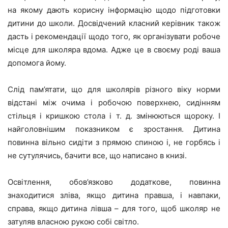
на якому дають корисну інформацію щодо підготовки
дитини до школи. Досвідчений класний керівник також
дасть і рекомендації щодо того, як організувати робоче
місце для школяра вдома. Адже це в своєму роді ваша
допомога йому.
Слід пам’ятати, що для школярів різного віку норми
відстані між очима і робочою поверхнею, сидінням
стільця і кришкою стола і т. д. змінюються щороку. І
найголовнішим показником є зростання. Дитина
повинна вільно сидіти з прямою спиною і, не горбясь і
не сутулячись, бачити все, що написано в книзі.
Освітлення, обов’язково додаткове, повинна
знаходитися зліва, якщо дитина правша, і навпаки,
справа, якщо дитина лівша – для того, щоб школяр не
затуляв власною рукою собі світло.