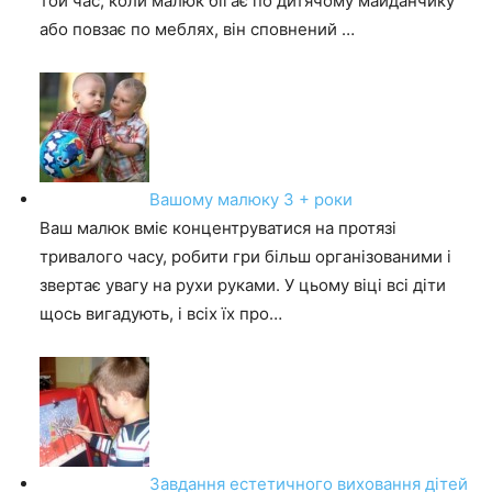
той час, коли малюк бігає по дитячому майданчику
або повзає по меблях, він сповнений …
Вашому малюку 3 + роки
Ваш малюк вміє концентруватися на протязі
тривалого часу, робити гри більш організованими і
звертає увагу на рухи руками. У цьому віці всі діти
щось вигадують, і всіх їх про…
Завдання естетичного виховання дітей