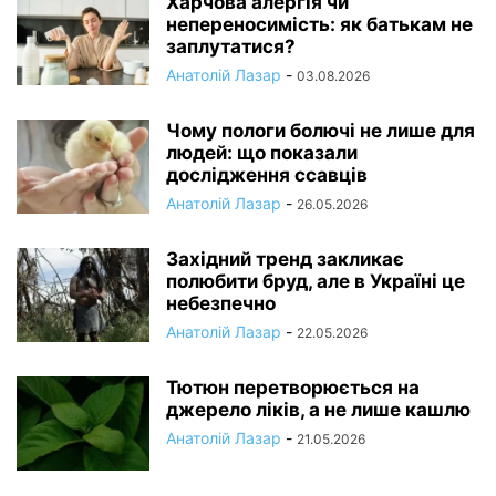
Харчова алергія чи
непереносимість: як батькам не
заплутатися?
Анатолій Лазар
-
03.08.2026
Чому пологи болючі не лише для
людей: що показали
дослідження ссавців
Анатолій Лазар
-
26.05.2026
Західний тренд закликає
полюбити бруд, але в Україні це
небезпечно
Анатолій Лазар
-
22.05.2026
Тютюн перетворюється на
джерело ліків, а не лише кашлю
Анатолій Лазар
-
21.05.2026