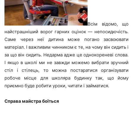
Всім відомо, що
найстрашніший ворог гарних оцінок — непосидючість.
Саме через неї дитина може погано засвоювати
матеріал. І важливим чинником є те, на чому він сидить і
за що він сидить. Недарма адже це однокореневі слова.
І якщо в школі ми не завжди можемо вибрати зручний
стіл і стілець, то можна постаратися організувати
робоче місце для школяра будинку так, що йому
приємно буде робити уроки, читати і займатися.
Справа майстра боїться