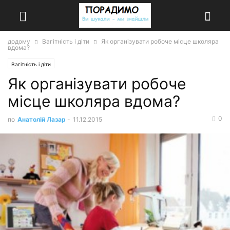
додому
Вагітність і діти
Як організувати робоче місце школяра
вдома?
Вагітність і діти
Як організувати робоче
місце школяра вдома?
0
по
Анатолій Лазар
-
11.12.2015