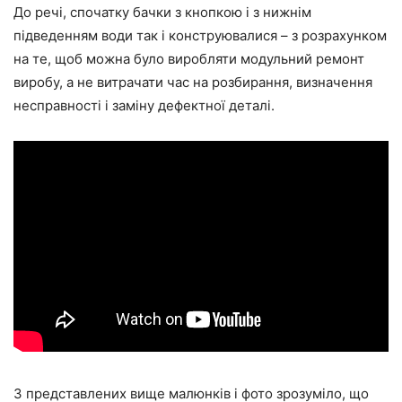
До речі, спочатку бачки з кнопкою і з нижнім
підведенням води так і конструювалися – з розрахунком
на те, щоб можна було виробляти модульний ремонт
виробу, а не витрачати час на розбирання, визначення
несправності і заміну дефектної деталі.
З представлених вище малюнків і фото зрозуміло, що