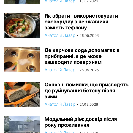
Анатолій Лазар
-
15.07.2026
Як обрати і використовувати
сковорідку з нержавійки
замість тефлону
Анатолій Лазар
-
26.05.2026
Де харчова сода допомагає в
прибиранні, а де може
зашкодити поверхням
Анатолій Лазар
-
25.05.2026
Основні помилки, що призводять
до руйнування бетону після
зими
Анатолій Лазар
-
21.05.2026
Модульний дім: досвід після
року проживання
Анатолій Лазар
-
18.05.2026