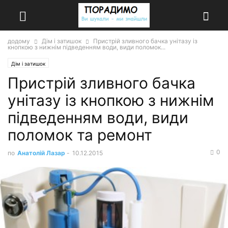
додому
Дім і затишок
Пристрій зливного бачка унітазу із
кнопкою з нижнім підведенням води, види поломок...
Дім і затишок
Пристрій зливного бачка
унітазу із кнопкою з нижнім
підведенням води, види
поломок та ремонт
0
по
Анатолій Лазар
-
10.12.2015