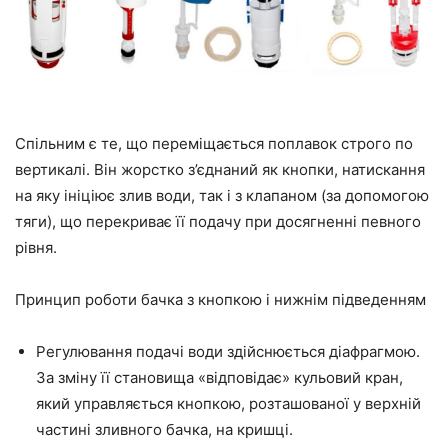
Спільним є те, що переміщається поплавок строго по
вертикалі. Він жорстко з’єднаний як кнопки, натискання
на яку ініціює злив води, так і з клапаном (за допомогою
тяги), що перекриває її подачу при досягненні певного
рівня.
Принцип роботи бачка з кнопкою і нижнім підведенням
Регулювання подачі води здійснюється діафрагмою.
За зміну її становища «відповідає» кульовий кран,
який управляється кнопкою, розташованої у верхній
частині зливного бачка, на кришці.