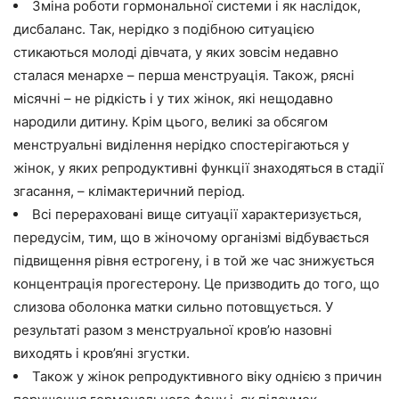
Зміна роботи гормональної системи і як наслідок,
дисбаланс. Так, нерідко з подібною ситуацією
стикаються молоді дівчата, у яких зовсім недавно
сталася менархе – перша менструація. Також, рясні
місячні – не рідкість і у тих жінок, які нещодавно
народили дитину. Крім цього, великі за обсягом
менструальні виділення нерідко спостерігаються у
жінок, у яких репродуктивні функції знаходяться в стадії
згасання, – клімактеричний період.
Всі перераховані вище ситуації характеризується,
передусім, тим, що в жіночому організмі відбувається
підвищення рівня естрогену, і в той же час знижується
концентрація прогестерону. Це призводить до того, що
слизова оболонка матки сильно потовщується. У
результаті разом з менструальної кров’ю назовні
виходять і кров’яні згустки.
Також у жінок репродуктивного віку однією з причин