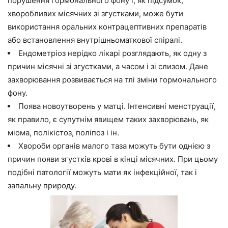
порушення гормонального фону і, як підсумок,
хворобливих місячних зі згустками, може бути
використання оральних контрацептивних препаратів
або встановлення внутрішньоматкової спіралі.
Ендометріоз нерідко лікарі розглядають, як одну з
причин місячні зі згустками, а часом і зі слизом. Дане
захворювання розвивається на тлі зміни гормонального
фону.
Поява новоутворень у матці. Інтенсивні менструації,
як правило, є супутнім явищем таких захворювань, як
міома, полікістоз, поліпоз і ін.
Хвороби органів малого таза можуть бути однією з
причин появи згустків крові в кінці місячних. При цьому
подібні патології можуть мати як інфекційної, так і
запальну природу.