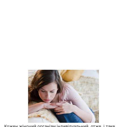
Кожен жіночий організм індивідуальний, отже, і таке