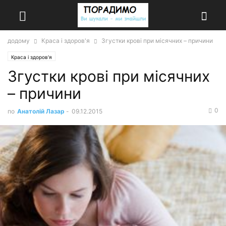
додому
Краса і здоров'я
Згустки крові при місячних – причини
Краса і здоров'я
Згустки крові при місячних
– причини
0
по
Анатолій Лазар
-
09.12.2015