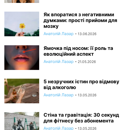
Як впоратися з негативними
думками: прості прийоми для
мозку
Анатолій Лазар
-
13.06.2026
Ямочка під носом: її роль та
еволюційний аспект
Анатолій Лазар
-
21.05.2026
5 незручних істин про відмову
від алкоголю
Анатолій Лазар
-
13.05.2026
Стіна та гравітація: 30 секунд
для фітнесу без абонемента
Анатолій Лазар
-
13.05.2026