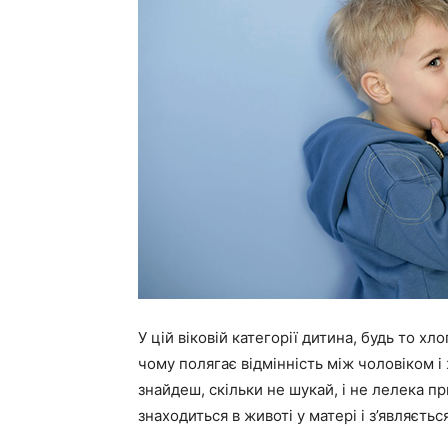
У цій віковій категорії дитина, будь то хло
чому полягає відмінність між чоловіком і
знайдеш, скільки не шукай, і не лелека п
знаходиться в животі у матері і з’являєть