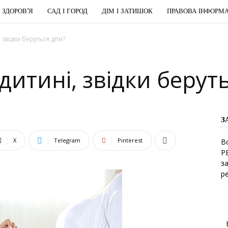
І ЗДОРОВ’Я
САД І ГОРОД
ДІМ І ЗАТИШОК
ПРАВОВА ІНФОРМА
 звідки беруться діти?
дитині, звідки беруть
З
X
Telegram
Pinterest
В
Р
з
р