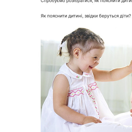
Спробуємо розібратися, як пояснити дитині
Як пояснити дитині, звідки беруться діти?