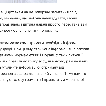
віці дітлахам на це каверзне запитання слід
, звичайно, що-небудь навигадувати, і вони
неправильно і дитина надалі просто перестане вам
зах все чесно пояснити почемучке.
 цілком може сам отримати необхідну інформацію в
, у дворі. При цьому отримана інформація не завжди
ьками нормам етики і моралі. У такій ситуації
ити правильну точку зору, ні в якому разі не лаяти і
в уточнити інформацію, отриману від
розповів відповідь, наявний у нього. Тому вам, як
ельную голову грамотну і правильну з моральної