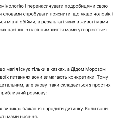
ермінологію і перенасичувати подробицями свою
и словами спробувати пояснити, що якщо чоловік і
ся міцні обійми, в результаті яких в животі мами
евих насінин з насінням життя мами утворюється
що магія існує тільки в казках, а Дідом Морозом
своїх питаннях вони вимагають конкретики. Тому
детальним, але знову-таки складається з простих
 приблизний розмову:
них виникає бажання народити дитинку. Коли вони
оті мами насіння.