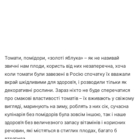
Томати, помідори, «золоті яблука» – як не називай
звичні нам плоди, користь від них незаперечна, хоча
коли томати були завезені в Росію спочатку їх вважали
вкрай шкідливими для здоров’я, і розводили тільки як
декоративні рослини. Зараз ніхто не буде сперечатися
про смакові властивості томатів – їх вживають у свіжому
вигляді, маринують на зиму, роблять з них сік, сучасна
кулінарія без помідорів була зовсім іншою, так і наше
здоров’я без величезного запасу вітамінів і корисних
речовин, які містяться в стиглих плодах, багато б
втратила.