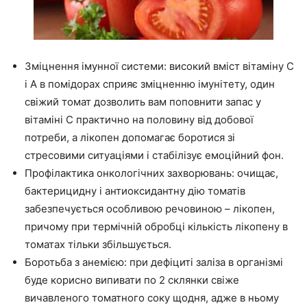
Зміцнення імунної системи: високий вміст вітаміну С
і А в помідорах сприяє зміцненню імунітету, один
свіжий томат дозволить вам поповнити запас у
вітаміні С практично на половину від добової
потреби, а лікопен допомагає боротися зі
стресовими ситуаціями і стабілізує емоційний фон.
Профілактика онкологічних захворювань: очищає,
бактерицидну і антиоксидантну дію томатів
забезпечується особливою речовиною – лікопен,
причому при термічній обробці кількість лікопену в
томатах тільки збільшується.
Боротьба з анемією: при дефіциті заліза в організмі
буде корисно випивати по 2 склянки свіже
вичавленого томатного соку щодня, адже в ньому