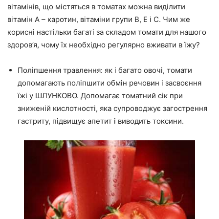
вітамінів, що містяться в томатах можна виділити
вітамін А – каротин, вітаміни групи В, Е і С. Чим же
корисні настільки багаті за складом томати для нашого
здоров’я, чому їх необхідно регулярно вживати в їжу?
Поліпшення травлення: як і багато овочі, томати
допомагають поліпшити обмін речовин і засвоєння
їжі у ШЛУНКОВО. Допомагає томатний сік при
зниженій кислотності, яка супроводжує загострення
гастриту, підвищує апетит і виводить токсини.