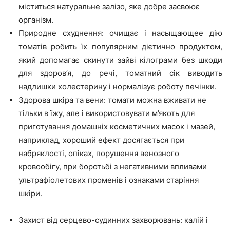
міститься натуральне залізо, яке добре засвоює
організм.
Природне схуднення: очищає і насыщающее дію
томатів робить їх популярним дієтично продуктом,
який допомагає скинути зайві кілограми без шкоди
для здоров’я, до речі, томатний сік виводить
надлишки холестерину і нормалізує роботу печінки.
Здорова шкіра та вени: томати можна вживати не
тільки в їжу, але і використовувати м’якоть для
приготування домашніх косметичних масок і мазей,
наприклад, хороший ефект досягається при
набряклості, опіках, порушення венозного
кровообігу, при боротьбі з негативними впливами
ультрафіолетових променів і ознаками старіння
шкіри.
Захист від серцево-судинних захворювань: калій і