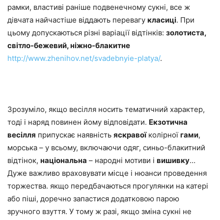
рамки, властиві раніше подвенечному сукні, все ж
дівчата найчастіше віддають перевагу
класиці
. При
цьому допускаються різні варіації відтінків:
золотиста,
світло-бежевий, ніжно-блакитне
http://www.zhenihov.net/svadebnyie-platya/
.
Зрозуміло, якщо весілля носить тематичний характер,
тоді і наряд повинен йому відповідати.
Екзотична
весілля
припускає наявність
яскравої
колірної
гами
,
морська – у всьому, включаючи одяг, синьо-блакитний
відтінок,
національна
– народні мотиви і
вишивку
…
Дуже важливо враховувати місце і нюанси проведення
торжества. якщо передбачаються прогулянки на катері
або піші, доречно запастися додатковою парою
зручного взуття. У тому ж разі, якщо зміна сукні не