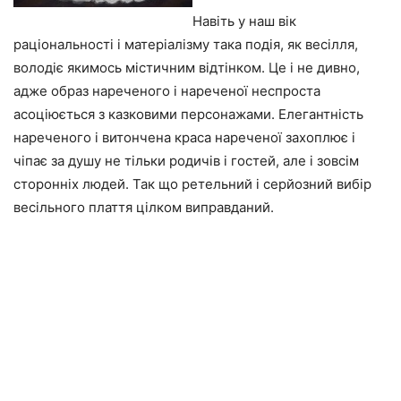
Навіть у наш вік
раціональності і матеріалізму така подія, як весілля,
володіє якимось містичним відтінком. Це і не дивно,
адже образ нареченого і нареченої неспроста
асоціюється з казковими персонажами. Елегантність
нареченого і витончена краса нареченої захоплює і
чіпає за душу не тільки родичів і гостей, але і зовсім
сторонніх людей. Так що ретельний і серйозний вибір
весільного плаття цілком виправданий.