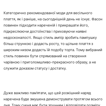
Категорично рекомендованої моди для весільного
плаття, як і раніше, на сьогоднішній день не існує. Фасон
повинен підходити нареченій і прикрашати його,
підкреслюючи достоїнства і приховуючи наявні
недосконалості. Якщо стиль ампір зробить пампушку
більш стрункою і додасть росту, то щільне плаття з
широким низом додасть їй подобу торта. Тому вибраний
стиль повинен бути спрямований на створення
чарівною і приголомшливо-прекрасного образу, а не
служити доказом статусу і достатку.
Дуже важливо пам’ятати, що цей розкішний наряд
наречена буде змушена демонструвати протягом всього
дня. Тому сукня має бути зручним і відповідати розміру