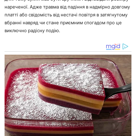
нареченої. Адже травма від падіння в надмірно довгому
платті або свідомість від нестачі повітря в затягнутому
вбранні навряд чи стане приємним спогадом про це
виключно радісну подію.