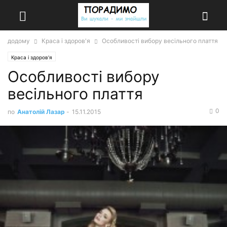
додому
Краса і здоров'я
Особливості вибору весільного плаття
Краса і здоров'я
Особливості вибору
весільного плаття
0
по
Анатолій Лазар
-
15.11.2015