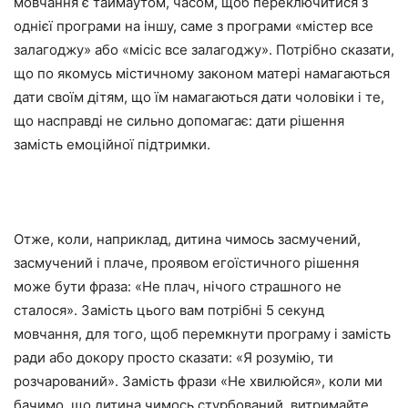
мовчання є таймаутом, часом, щоб переключитися з
однієї програми на іншу, саме з програми «містер все
залагоджу» або «місіс все залагоджу». Потрібно сказати,
що по якомусь містичному законом матері намагаються
дати своїм дітям, що їм намагаються дати чоловіки і те,
що насправді не сильно допомагає: дати рішення
замість емоційної підтримки.
Отже, коли, наприклад, дитина чимось засмучений,
засмучений і плаче, проявом егоїстичного рішення
може бути фраза: «Не плач, нічого страшного не
сталося». Замість цього вам потрібні 5 секунд
мовчання, для того, щоб перемкнути програму і замість
ради або докору просто сказати: «Я розумію, ти
розчарований». Замість фрази «Не хвилюйся», коли ми
бачимо, що дитина чимось стурбований, витримайте