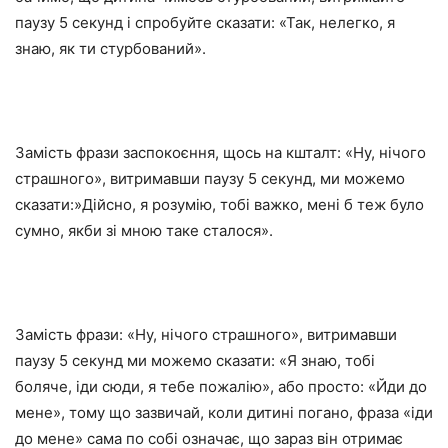
паузу 5 секунд і спробуйте сказати: «Так, нелегко, я
знаю, як ти стурбований».
Замість фрази заспокоєння, щось на кшталт: «Ну, нічого
страшного», витримавши паузу 5 секунд, ми можемо
сказати:»Дійсно, я розумію, тобі важко, мені б теж було
сумно, якби зі мною таке сталося».
Замість фрази: «Ну, нічого страшного», витримавши
паузу 5 секунд ми можемо сказати: «Я знаю, тобі
боляче, іди сюди, я тебе пожалію», або просто: «Йди до
мене», тому що зазвичай, коли дитині погано, фраза «іди
до мене» сама по собі означає, що зараз він отримає