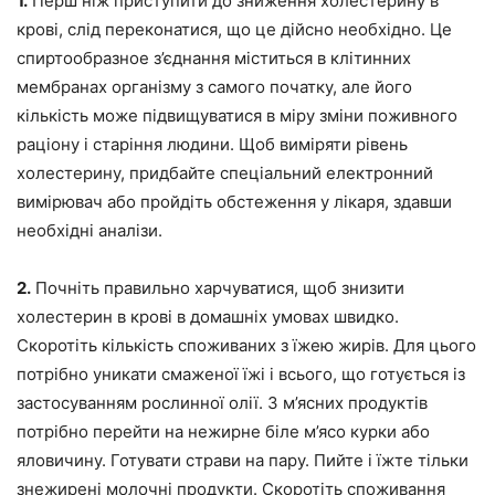
1.
Перш ніж приступити до зниження холестерину в
крові, слід переконатися, що це дійсно необхідно. Це
спиртообразное з’єднання міститься в клітинних
мембранах організму з самого початку, але його
кількість може підвищуватися в міру зміни поживного
раціону і старіння людини. Щоб виміряти рівень
холестерину, придбайте спеціальний електронний
вимірювач або пройдіть обстеження у лікаря, здавши
необхідні аналізи.
2.
Почніть правильно харчуватися, щоб знизити
холестерин в крові в домашніх умовах швидко.
Скоротіть кількість споживаних з їжею жирів. Для цього
потрібно уникати смаженої їжі і всього, що готується із
застосуванням рослинної олії. З м’ясних продуктів
потрібно перейти на нежирне біле м’ясо курки або
яловичину. Готувати страви на пару. Пийте і їжте тільки
знежирені молочні продукти. Скоротіть споживання