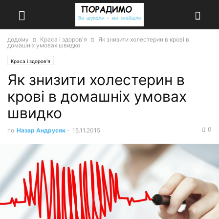
додому
Краса і здоров'я
Як знизити холестерин в крові в
домашніх умовах швидко
Краса і здоров'я
Як знизити холестерин в
крові в домашніх умовах
швидко
0
по
Назар Андрусяк
-
15.11.2015