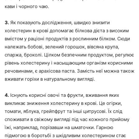
кави і чорного чаю.
3.
Як показують дослідження, швидко знизити
холестерин в крові допомагає білкова дієта з високим
вмістом у раціоні продуктів з рослинним білком. Сюди
належать бобові, зелений горошок, вівсяна крупа,
спаржа, броколі. Цілком безпечним продуктом, регулює
рівень холестерину і насыщающим організм корисними
речовинами, є арахісова паста. Замість неї можна також
вживати горіхи в натуральному вигляді.
4.
Існують корисні овочі та фрукти, вживання яких
викликає зниження холестерину в крові. Це огірки,
томати, яблука, грейпфрут та інші цитрусові. Їх слід
споживати в свіжому вигляді під час кожного прийому
їжі, наприклад, порізавши на шматочки. Гарною
підмогою в боротьбі з шкідливим холестерином стає