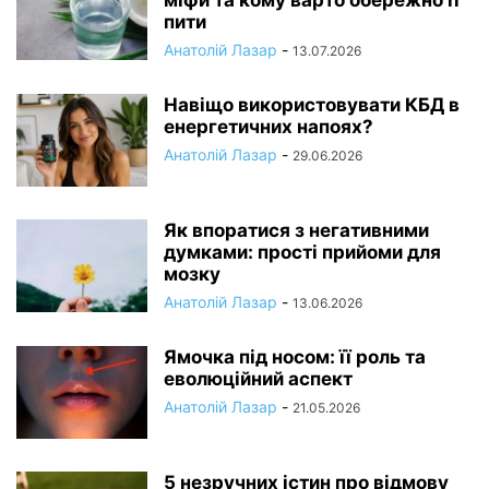
міфи та кому варто обережно її
пити
Анатолій Лазар
-
13.07.2026
Навіщо використовувати КБД в
енергетичних напоях?
Анатолій Лазар
-
29.06.2026
Як впоратися з негативними
думками: прості прийоми для
мозку
Анатолій Лазар
-
13.06.2026
Ямочка під носом: її роль та
еволюційний аспект
Анатолій Лазар
-
21.05.2026
5 незручних істин про відмову